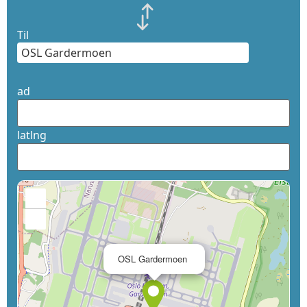
Til
ad
latlng
+
−
×
OSL Gardermoen