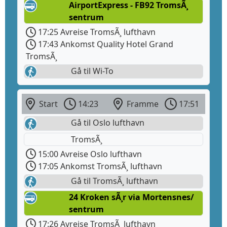
AirportExpress - FB92 TromsÃ¸
sentrum
17:25 Avreise TromsÃ¸ lufthavn
17:43 Ankomst Quality Hotel Grand
TromsÃ¸
Gå til Wi-To
Start
14:23
Framme
17:51
Gå til Oslo lufthavn
TromsÃ¸
15:00 Avreise Oslo lufthavn
17:05 Ankomst TromsÃ¸ lufthavn
Gå til TromsÃ¸ lufthavn
24 Kroken sÃ¸r via Mortensnes/
sentrum
17:26 Avreise TromsÃ¸ lufthavn