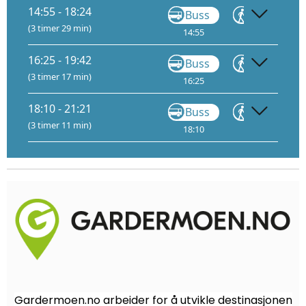
14:55 - 18:24
Buss
Gå
(3 timer 29 min)
14:55
15:09
16:
16:25 - 19:42
Buss
Gå
(3 timer 17 min)
16:25
16:39
17:
18:10 - 21:21
Buss
Gå
(3 timer 11 min)
18:10
18:22
19:
Gardermoen.no arbeider for å utvikle destinasjonen