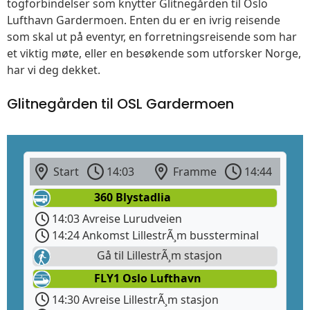
togforbindelser som knytter Glitnegården til Oslo
Lufthavn Gardermoen. Enten du er en ivrig reisende
som skal ut på eventyr, en forretningsreisende som har
et viktig møte, eller en besøkende som utforsker Norge,
har vi deg dekket.
Glitnegården til OSL Gardermoen
Start
14:03
Framme
14:44
360 Blystadlia
14:03 Avreise Lurudveien
14:24 Ankomst LillestrÃ¸m bussterminal
Gå til LillestrÃ¸m stasjon
FLY1 Oslo Lufthavn
14:30 Avreise LillestrÃ¸m stasjon