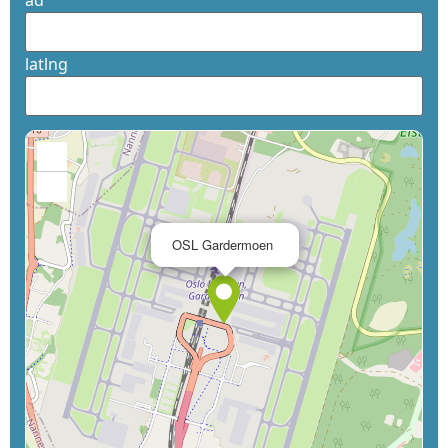
ad
latlng
+
−
×
OSL Gardermoen