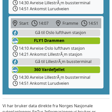
14:30 Avreise LillestrÃ¸m bussterminal
14:51 Ankomst Lurudveien
Start
14:07
Framme
14:51
Gå til Oslo lufthavn stasjon
FLY1 Drammen
14:10 Avreise Oslo lufthavn stasjon
14:21 Ankomst LillestrÃ¸m stasjon
Gå til LillestrÃ¸m bussterminal
360 Vardefjellet
14:30 Avreise LillestrÃ¸m bussterminal
14:51 Ankomst Lurudveien
Vi har bruker data direkte fra Norges Nasjonale
ruteplanlegger, EnTur. Informasjonen vi bruker er