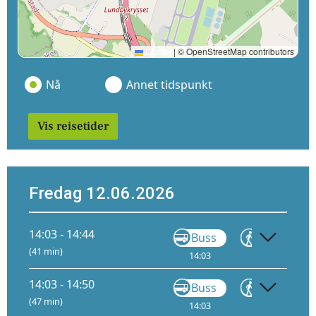
Leaflet
|
© OpenStreetMap contributors
Nå
Annet tidspunkt
Vis reisetider
Fredag 12.06.2026
14:03 - 14:44
Buss
Gå
(41 min)
14:03
14:24
14:03 - 14:50
Buss
Gå
(47 min)
14:03
14:24
14