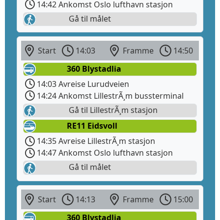
14:42 Ankomst Oslo lufthavn stasjon
Gå til målet
Start
14:03
Framme
14:50
360 Blystadlia
14:03 Avreise Lurudveien
14:24 Ankomst LillestrÃ¸m bussterminal
Gå til LillestrÃ¸m stasjon
RE11 Eidsvoll
14:35 Avreise LillestrÃ¸m stasjon
14:47 Ankomst Oslo lufthavn stasjon
Gå til målet
Start
14:13
Framme
15:00
360 Blystadlia