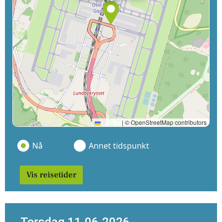
Leaflet
|
© OpenStreetMap contributors
Nå
Annet tidspunkt
Vis reisetider