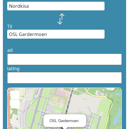
Til
ad
latlng
+
−
×
OSL Gardermoen