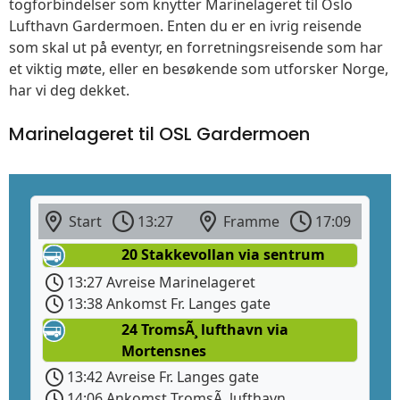
togforbindelser som knytter Marinelageret til Oslo
Lufthavn Gardermoen. Enten du er en ivrig reisende
som skal ut på eventyr, en forretningsreisende som har
et viktig møte, eller en besøkende som utforsker Norge,
har vi deg dekket.
Marinelageret til OSL Gardermoen
Start
13:27
Framme
17:09
20 Stakkevollan via sentrum
13:27 Avreise Marinelageret
13:38 Ankomst Fr. Langes gate
24 TromsÃ¸ lufthavn via
Mortensnes
13:42 Avreise Fr. Langes gate
14:06 Ankomst TromsÃ¸ lufthavn