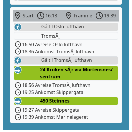
Start
16:13
Framme
19:39
Gå til Oslo lufthavn
TromsÃ¸
16:50 Avreise Oslo lufthavn
18:36 Ankomst TromsÃ¸ lufthavn
Gå til TromsÃ¸ lufthavn
24 Kroken sÃ¸r via Mortensnes/
sentrum
18:56 Avreise TromsÃ¸ lufthavn
19:25 Ankomst Skippergata
450 Steinnes
19:27 Avreise Skippergata
19:39 Ankomst Marinelageret