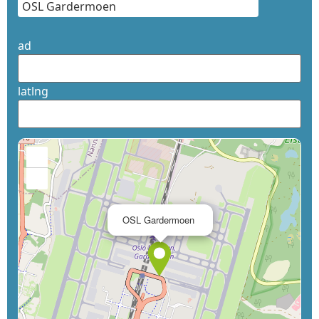
ad
latlng
+
−
×
OSL Gardermoen