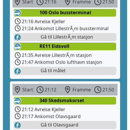
Start
21:16
Framme
21:50
100 Oslo bussterminal
21:16 Avreise Kjeller
21:24 Ankomst LillestrÃ¸m bussterminal
Gå til LillestrÃ¸m stasjon
RE11 Eidsvoll
21:35 Avreise LillestrÃ¸m stasjon
21:47 Ankomst Oslo lufthavn stasjon
Gå til målet
Start
21:12
Framme
21:50
340 Skedsmokorset
21:12 Avreise Kjeller
21:17 Ankomst Olavsgaard
Gå til Olavsgaard