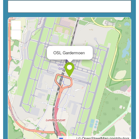
+
−
×
OSL Gardermoen
Leaflet
|
© OpenStreetMap contributors