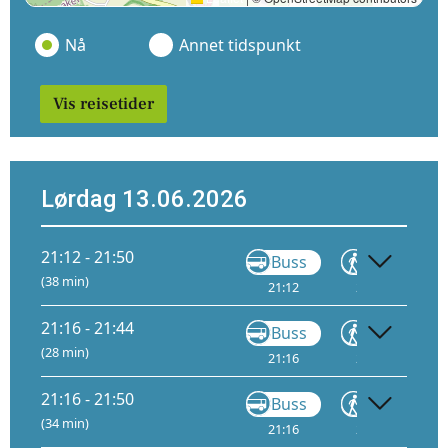
Nå
Annet tidspunkt
Vis reisetider
Lørdag 13.06.2026
21:12 - 21:50
Buss
Gå
(38 min)
21:12
21:17
21:16 - 21:44
Buss
Gå
(28 min)
21:16
21:24
21:16 - 21:50
Buss
Gå
(34 min)
21:16
21:24
21