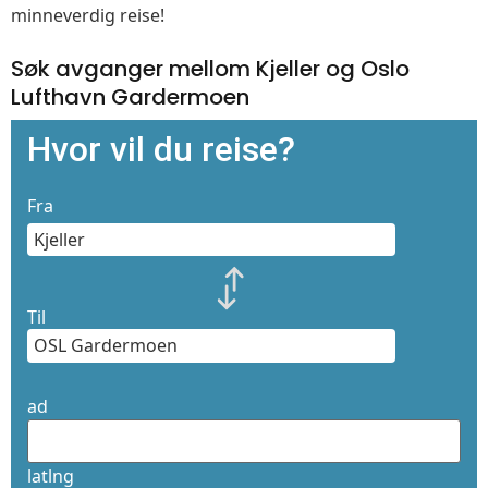
minneverdig reise!
Søk avganger mellom Kjeller og Oslo
Lufthavn Gardermoen
Hvor vil du reise?
Fra
Til
ad
latlng