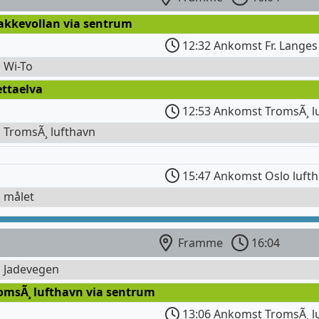
takkevollan via sentrum
12:32 Ankomst Fr. Langes
l Wi-To
ettaelva
12:53 Ankomst TromsÃ¸ l
l TromsÃ¸ lufthavn
15:47 Ankomst Oslo luft
l målet
Framme
16:04
l Jadevegen
omsÃ¸ lufthavn via sentrum
13:06 Ankomst TromsÃ¸ l