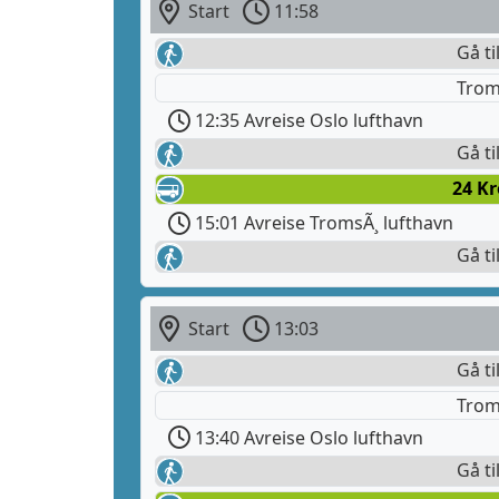
Start
11:58
Gå ti
Trom
12:35 Avreise Oslo lufthavn
Gå ti
24 K
15:01 Avreise TromsÃ¸ lufthavn
Gå ti
Start
13:03
Gå ti
Trom
13:40 Avreise Oslo lufthavn
Gå ti