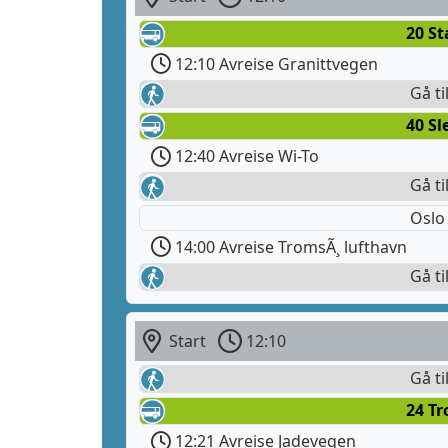
20 S
12:10 Avreise Granittvegen
Gå ti
40 Sl
12:40 Avreise Wi-To
Gå ti
Oslo
14:00 Avreise TromsÃ¸ lufthavn
Gå ti
Start
12:10
Gå ti
24 Tr
12:21 Avreise Jadevegen