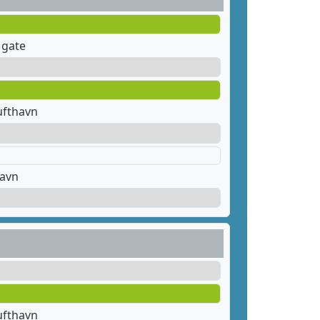
 gate
ufthavn
havn
ufthavn