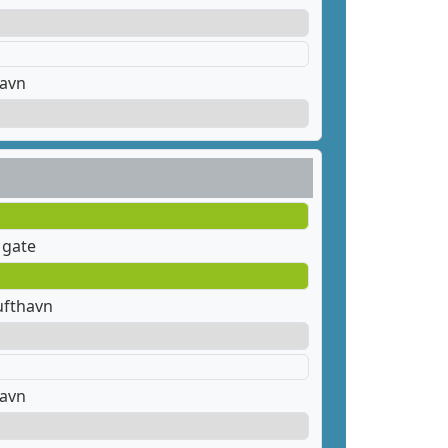
havn
 gate
ufthavn
havn