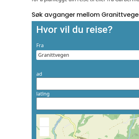
Søk avganger mellom Granittvege
Hvor vil du reise?
Fra
ad
latlng
+
−