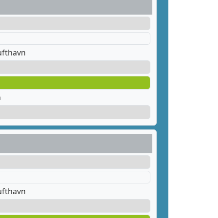
ufthavn
n
ufthavn