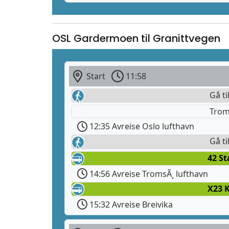
OSL Gardermoen til Granittvegen
Start
11:58
Gå ti
Trom
12:35 Avreise Oslo lufthavn
Gå ti
42 S
14:56 Avreise TromsÃ¸ lufthavn
X23 
15:32 Avreise Breivika