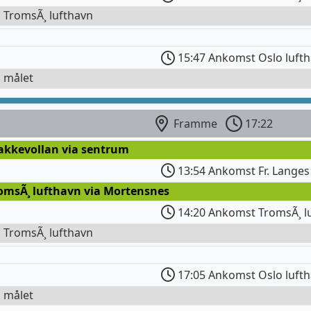
l TromsÃ¸ lufthavn
15:47 Ankomst Oslo luft
l målet
Framme
17:22
takkevollan via sentrum
13:54 Ankomst Fr. Langes
romsÃ¸ lufthavn via Mortensnes
14:20 Ankomst TromsÃ¸ l
l TromsÃ¸ lufthavn
17:05 Ankomst Oslo luft
l målet