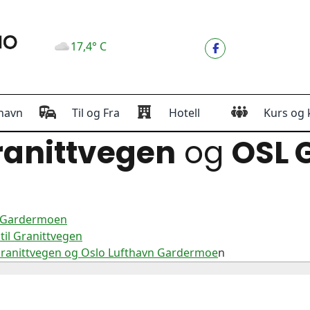
17,4° C
havn
Til og Fra
Hotell
Kurs og 
anittvegen
og
OSL 
n Gardermoen
il Granittvegen
Granittvegen og Oslo Lufthavn Gardermoe
n