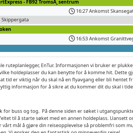
rtExpress - FB92 TromsÃ¸ sentrum
16:27 Ankomst Skansega
l Skippergata
roken
16:53 Ankomst Granittve
le ruteplanlegger, EnTur. Informasjonen vi bruker er plukket
vilke holdeplasser du kan benytte for å komme hit. Dette gjø
t tid er viktig når du skal nå en flyavgang eller bli hentet fr
yttig informasjon for å sikre at du kommer dit du skal i tide
søk for buss og tog. På denne siden er søket i utgangspunkt
ltet til å starte søket med en annen holdeplass. Uanset
 er vårt mål å gjøre din reiseopplevelse så problemfri som m
moen. Vi ønsker deg en fantastisk og minneverdig reise!