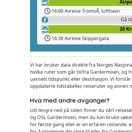
Airpo
16:00 Avreise TromsÃ¸ lufthavn
Gå ti
20 K
16:36 Avreise Skippergata
Vi har bruker data direkte fra Norges Nasjona
hvilke ruter som går til/fra Gardermoen, og h
uansett tidspunkt eller destinasjon. Vi forstår a
oppdaterte tidstabeller, reiseruter og annen n
Hva med andre avganger?
Litt lengre ned på siden finner du vårt reise
og OSL Gardermoen, men du kan bruke søkefe
for første gang eller er en erfaren reisende,
for å planlegge din reise til eller fra Garder