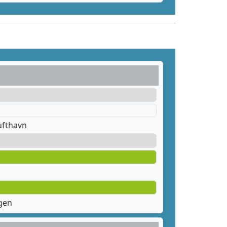
ufthavn
gen