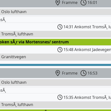
Framme
16:01
l Oslo lufthavn
sÃ¸
14:31 Ankomst TromsÃ¸ l
l TromsÃ¸ lufthavn
roken sÃ¸r via Mortensnes/ sentrum
15:48 Ankomst Jadevege
l Granittvegen
Framme
16:53
l Oslo lufthavn
sÃ¸
15:35 Ankomst TromsÃ¸ l
l TromsÃ¸ lufthavn