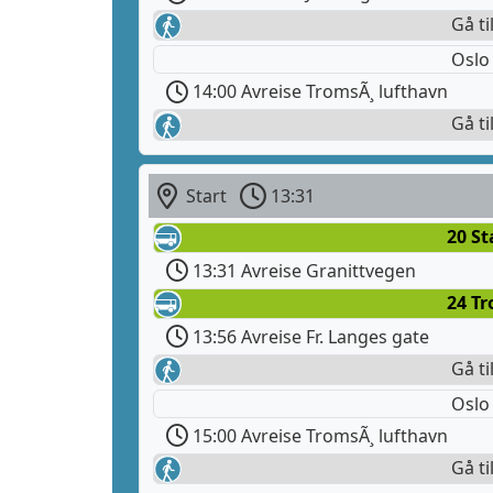
Gå ti
Oslo
14:00 Avreise TromsÃ¸ lufthavn
Gå ti
Start
13:31
20 S
13:31 Avreise Granittvegen
24 T
13:56 Avreise Fr. Langes gate
Gå ti
Oslo
15:00 Avreise TromsÃ¸ lufthavn
Gå ti