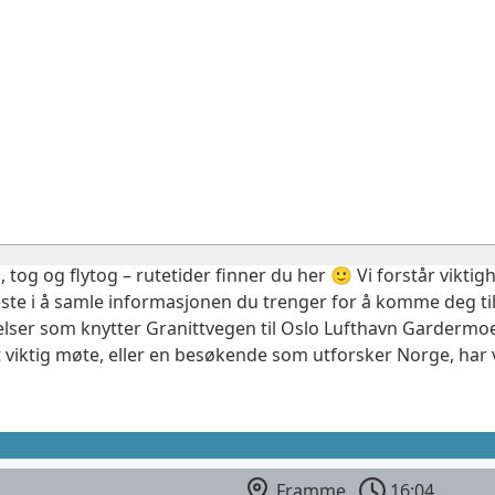
, tog og flytog – rutetider finner du her 🙂 Vi forstår vikt
este i å samle informasjonen du trenger for å komme deg til
elser som knytter Granittvegen til Oslo Lufthavn Gardermoe
 viktig møte, eller en besøkende som utforsker Norge, har 
Framme
16:04