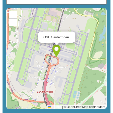
+
−
×
OSL Gardermoen
Leaflet
|
© OpenStreetMap contributors