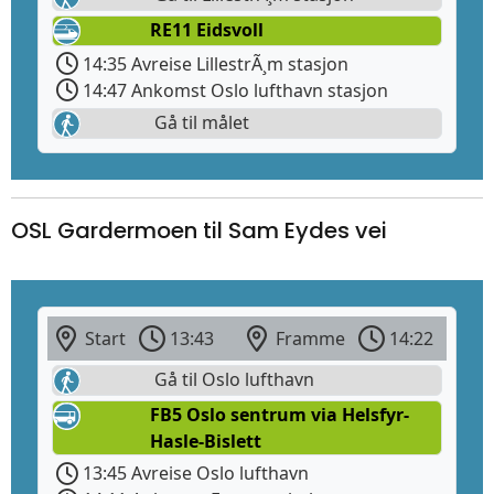
RE11 Eidsvoll
14:35 Avreise LillestrÃ¸m stasjon
14:47 Ankomst Oslo lufthavn stasjon
Gå til målet
OSL Gardermoen til Sam Eydes vei
Start
13:43
Framme
14:22
Gå til Oslo lufthavn
FB5 Oslo sentrum via Helsfyr-
Hasle-Bislett
13:45 Avreise Oslo lufthavn