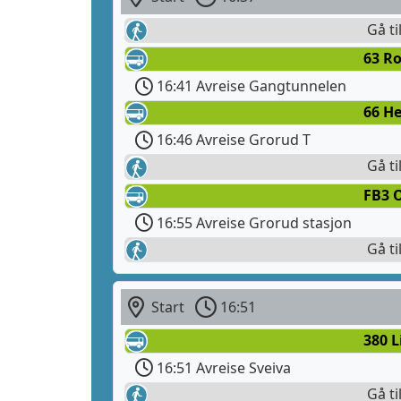
Gå ti
63 R
16:41 Avreise Gangtunnelen
66 He
16:46 Avreise Grorud T
Gå ti
FB3 
16:55 Avreise Grorud stasjon
Gå ti
Start
16:51
380 L
16:51 Avreise Sveiva
Gå ti