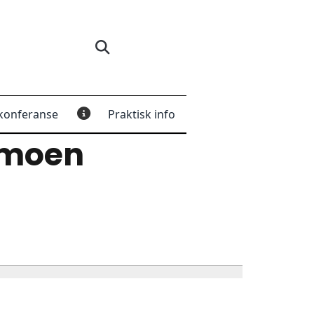
konferanse
Praktisk info
rmoen