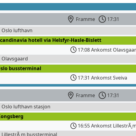
Framme
17:31
l Oslo lufthavn
candinavia hotell via Helsfyr-Hasle-Bislett
17:08 Ankomst Olavsgaa
l Olavsgaard
Oslo bussterminal
17:31 Ankomst Sveiva
Framme
17:31
l Oslo lufthavn stasjon
Kongsberg
16:55 Ankomst LillestrÃ¸m
l LillestrÃ¸m bussterminal