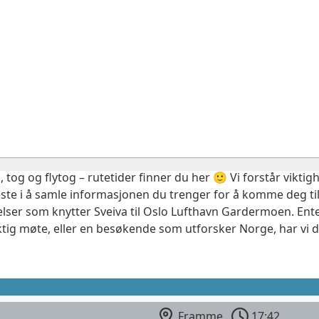
, tog og flytog – rutetider finner du her 🙂 Vi forstår vikt
este i å samle informasjonen du trenger for å komme deg til
elser som knytter Sveiva til Oslo Lufthavn Gardermoen. Ente
ktig møte, eller en besøkende som utforsker Norge, har vi 
Framme
17:42