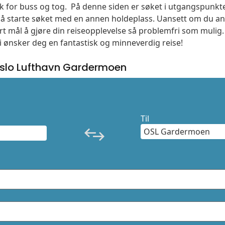
søk for buss og tog. På denne siden er søket i utgangspunkt
l å starte søket med en annen holdeplass. Uansett om du
vårt mål å gjøre din reiseopplevelse så problemfri som mulig
Vi ønsker deg en fantastisk og minneverdig reise!
slo Lufthavn Gardermoen
Til