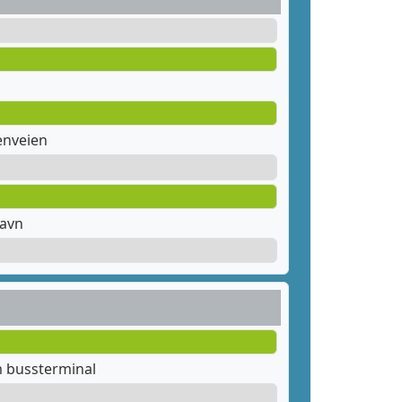
enveien
havn
m bussterminal