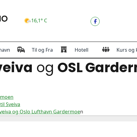
16,1° C
havn
Til og Fra
Hotell
Kurs og 
eiva
og
OSL Garde
ermoen
il Sveiva
Sveiva og Oslo Lufthavn Gardermoe
n