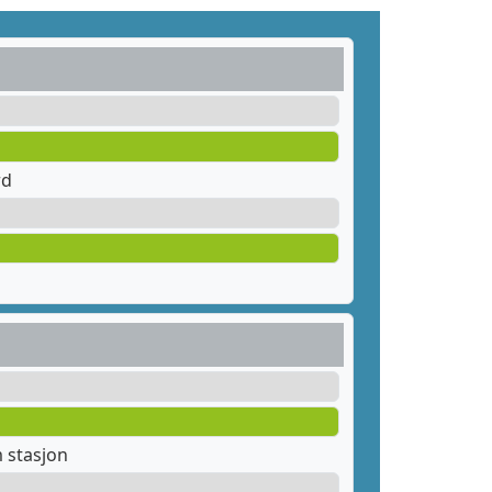
rd
 stasjon