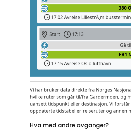
380 
17:02 Avreise LillestrÃ¸m busstermin
Start
17:13
Gå ti
FB1 
17:15 Avreise Oslo lufthavn
Vi har bruker data direkte fra Norges Nasjona
hvilke ruter som går til/fra Gardermoen, og h
uansett tidspunkt eller destinasjon. Vi forstår a
oppdaterte tidstabeller, reiseruter og annen n
Hva med andre avganger?