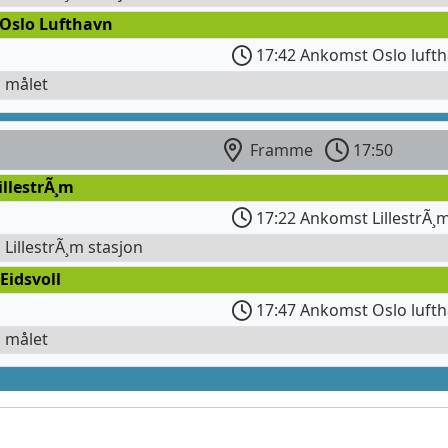
 Oslo Lufthavn
17:42 Ankomst Oslo lufth
l målet
Framme
17:50
illestrÃ¸m
17:22 Ankomst LillestrÃ¸
l LillestrÃ¸m stasjon
Eidsvoll
17:47 Ankomst Oslo lufth
l målet