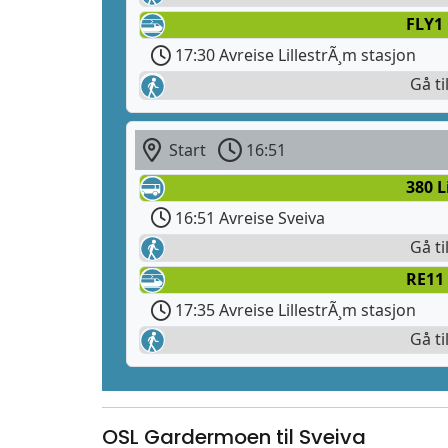
FLY1
17:30 Avreise LillestrÃ¸m stasjon
Gå ti
Start
16:51
380 L
16:51 Avreise Sveiva
Gå ti
RE11 
17:35 Avreise LillestrÃ¸m stasjon
Gå ti
OSL Gardermoen til Sveiva