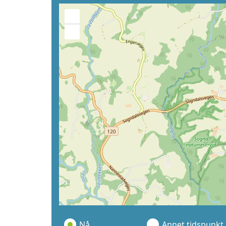
+
−
Nå
Annet tidspunkt