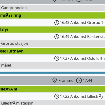
l Gangtunnelen
omsÃ¥s ring
16:43 Ankomst Grorud T
lsfyr
16:49 Ankomst Bekkenst
l Grorud stasjon
Oslo lufthavn
17:37 Ankomst Oslo luft
l målet
Framme
17:44
illestrÃ¸m
17:22 Ankomst LillestrÃ¸
l LillestrÃ¸m stasjon