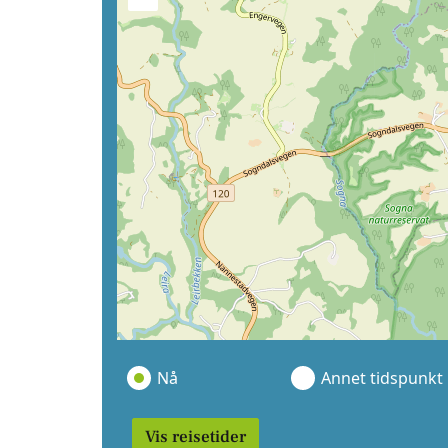
Nå
Annet tidspunkt
Vis reisetider