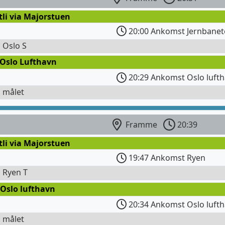
tli via Majorstuen
20:00 Ankomst Jernbanet
l Oslo S
 Oslo Lufthavn
20:29 Ankomst Oslo lufth
l målet
Framme
20:39
tli via Majorstuen
19:47 Ankomst Ryen
l Ryen T
 Oslo lufthavn
20:34 Ankomst Oslo luft
l målet