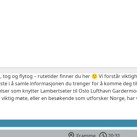
, tog og flytog – rutetider finner du her 🙂 Vi forstår vikt
este i å samle informasjonen du trenger for å komme deg til
elser som knytter Lambertseter til Oslo Lufthavn Gardermoe
 viktig møte, eller en besøkende som utforsker Norge, har 
Framme
20:31