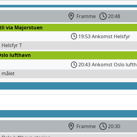
Framme
20:48
tli via Majorstuen
19:53 Ankomst Helsfyr
l Helsfyr T
Oslo lufthavn
20:43 Ankomst Oslo luft
l målet
Framme
20:30