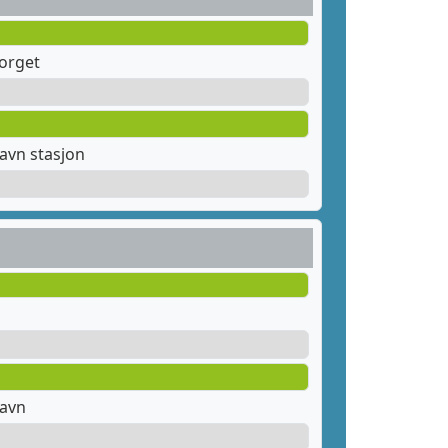
orget
avn stasjon
havn