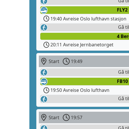
Gå ti
FLY2
19:40 Avreise Oslo lufthavn stasjon
Gå ti
4 Ber
20:11 Avreise Jernbanetorget
Start
19:49
Gå ti
FB10
19:50 Avreise Oslo lufthavn
Gå ti
Start
19:57
Gå ti