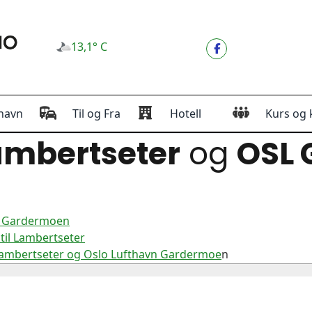
13,1° C
havn
Til og Fra
Hotell
Kurs og 
mbertseter
og
OSL
vn Gardermoen
til Lambertseter
Lambertseter og Oslo Lufthavn Gardermoe
n