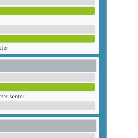
eter
ter senter