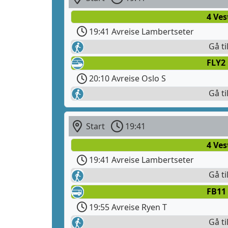
4 Ves
19:41 Avreise Lambertseter
Gå ti
FLY2
20:10 Avreise Oslo S
Gå ti
Start
19:41
4 Ves
19:41 Avreise Lambertseter
Gå ti
FB11
19:55 Avreise Ryen T
Gå ti