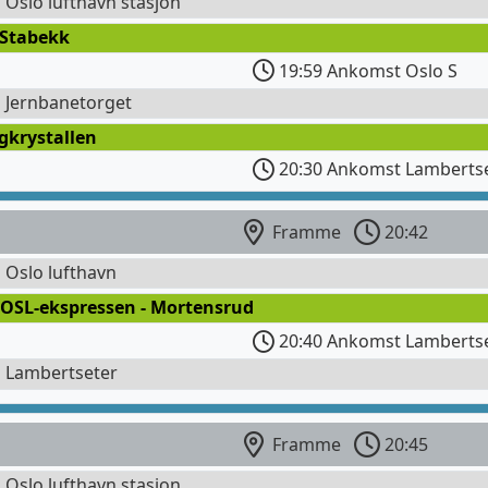
l Oslo lufthavn stasjon
 Stabekk
19:59 Ankomst Oslo S
l Jernbanetorget
gkrystallen
20:30 Ankomst Lamberts
Framme
20:42
l Oslo lufthavn
 OSL-ekspressen - Mortensrud
20:40 Ankomst Lambertse
l Lambertseter
Framme
20:45
l Oslo lufthavn stasjon