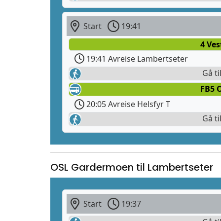
Start
19:41
4 Ves
19:41 Avreise Lambertseter
Gå ti
FB5 
20:05 Avreise Helsfyr T
Gå ti
OSL Gardermoen til Lambertseter
Start
19:37