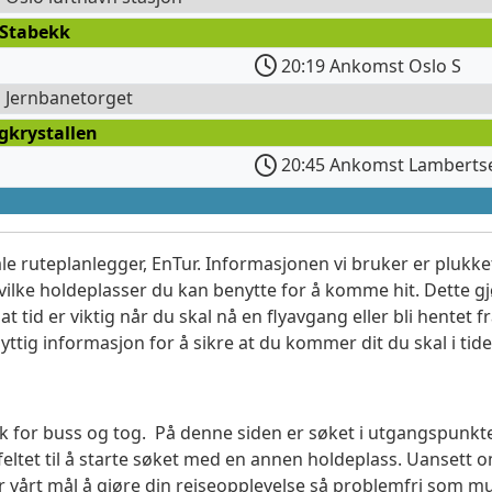
 Stabekk
20:19 Ankomst Oslo S
l Jernbanetorget
gkrystallen
20:45 Ankomst Lamberts
le ruteplanlegger, EnTur. Informasjonen vi bruker er plukket
vilke holdeplasser du kan benytte for å komme hit. Dette gjø
t tid er viktig når du skal nå en flyavgang eller bli hentet fr
yttig informasjon for å sikre at du kommer dit du skal i tide
søk for buss og tog. På denne siden er søket i utgangspunkt
ltet til å starte søket med en annen holdeplass. Uanset
 er vårt mål å gjøre din reiseopplevelse så problemfri som m