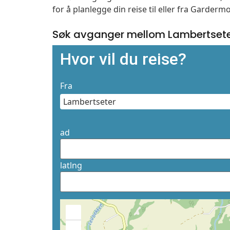
for å planlegge din reise til eller fra Garder
Søk avganger mellom Lambertsete
Hvor vil du reise?
Fra
ad
latlng
+
−