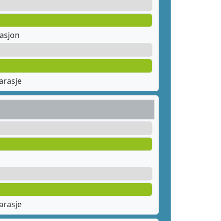
tasjon
arasje
arasje