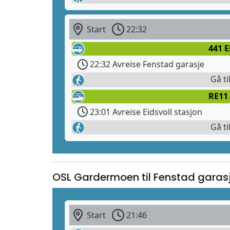
Start
22:32
441 E
22:32 Avreise Fenstad garasje
Gå ti
RE11
23:01 Avreise Eidsvoll stasjon
Gå ti
OSL Gardermoen til Fenstad garas
Start
21:46