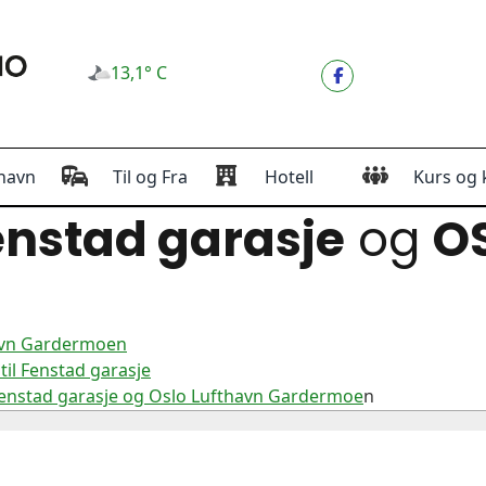
13,1° C
havn
Til og Fra
Hotell
Kurs og 
nstad garasje
og
O
havn Gardermoen
il Fenstad garasje
Fenstad garasje og Oslo Lufthavn Gardermoe
n