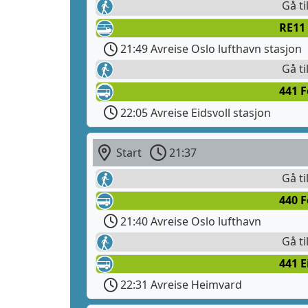
Gå ti
RE11 
21:49 Avreise Oslo lufthavn stasjon
Gå ti
441 
22:05 Avreise Eidsvoll stasjon
Start
21:37
Gå ti
440 
21:40 Avreise Oslo lufthavn
Gå ti
441 E
22:31 Avreise Heimvard