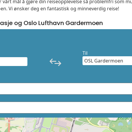
 er vårt mål å gjøre din reiseopplevelse så problemfri som m
moen. Vi ønsker deg en fantastisk og minneverdig reise!
asje og Oslo Lufthavn Gardermoen
Til