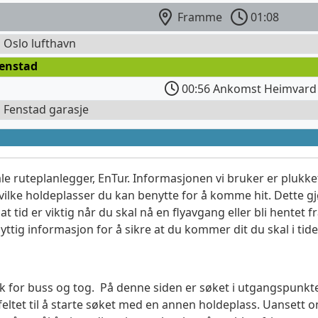
Framme
01:08
l Oslo lufthavn
Fenstad
00:56 Ankomst Heimvard
l Fenstad garasje
le ruteplanlegger, EnTur. Informasjonen vi bruker er plukket
vilke holdeplasser du kan benytte for å komme hit. Dette gjø
t tid er viktig når du skal nå en flyavgang eller bli hentet fr
yttig informasjon for å sikre at du kommer dit du skal i tide
søk for buss og tog. På denne siden er søket i utgangspunkt
ltet til å starte søket med en annen holdeplass. Uanset