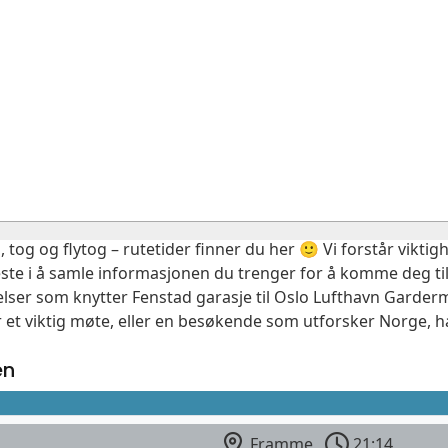
, tog og flytog – rutetider finner du her 🙂 Vi forstår vikt
este i å samle informasjonen du trenger for å komme deg til
elser som knytter Fenstad garasje til Oslo Lufthavn Garder
 et viktig møte, eller en besøkende som utforsker Norge, ha
en
Framme
21:14