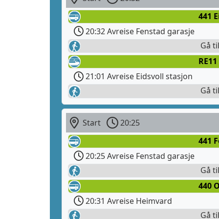
441 E
20:32 Avreise Fenstad garasje
Gå ti
RE11
21:01 Avreise Eidsvoll stasjon
Gå ti
Start
20:25
441 
20:25 Avreise Fenstad garasje
Gå ti
440 O
20:31 Avreise Heimvard
Gå ti