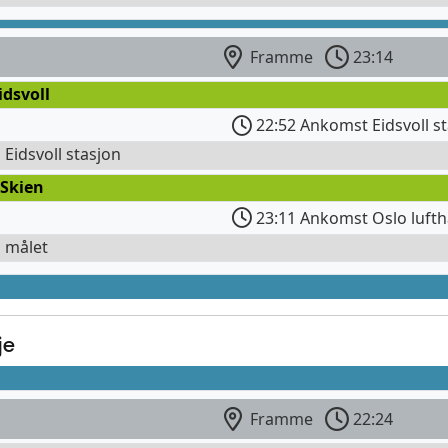
Framme
23:14
idsvoll
22:52 Ankomst Eidsvoll s
l Eidsvoll stasjon
 Skien
23:11 Ankomst Oslo lufth
l målet
je
Framme
22:24