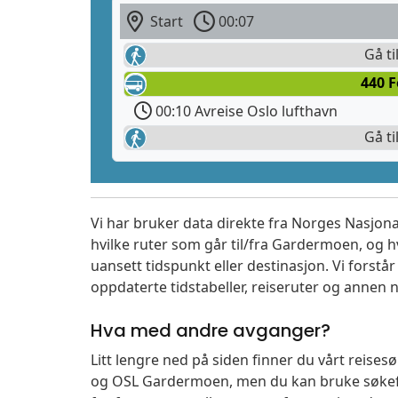
Start
00:07
Gå ti
440 
00:10 Avreise Oslo lufthavn
Gå ti
Vi har bruker data direkte fra Norges Nasjona
hvilke ruter som går til/fra Gardermoen, og h
uansett tidspunkt eller destinasjon. Vi forstår a
oppdaterte tidstabeller, reiseruter og annen n
Hva med andre avganger?
Litt lengre ned på siden finner du vårt reise
og OSL Gardermoen, men du kan bruke søkefe