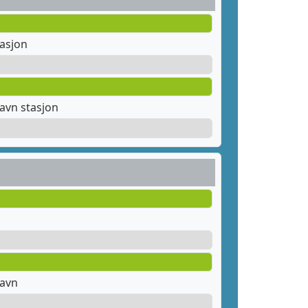
tasjon
avn stasjon
havn