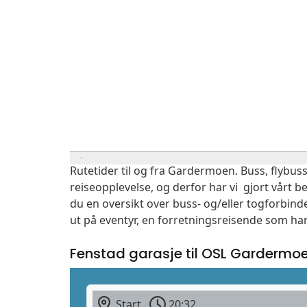
Rutetider til og fra Gardermoen. Buss, flybuss
reiseopplevelse, og derfor har vi gjort vårt b
du en oversikt over buss- og/eller togforbind
ut på eventyr, en forretningsreisende som har
Fenstad garasje til OSL Gardermo
Start
20:32