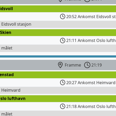
idsvoll
20:52 Ankomst Eidsvoll s
l Eidsvoll stasjon
 Skien
21:11 Ankomst Oslo lufth
l målet
Framme
21:19
Fenstad
20:27 Ankomst Heimvard
l Heimvard
slo lufthavn
21:18 Ankomst Oslo luft
l målet