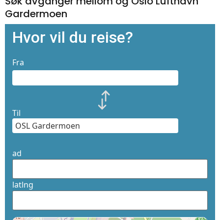
Søk avganger mellom og Oslo Lufthavn
Gardermoen
Hvor vil du reise?
Fra
Til
ad
latlng