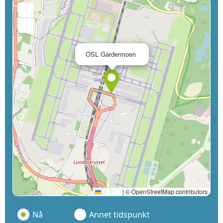
+
−
×
OSL Gardermoen
Leaflet
|
© OpenStreetMap contributors
Nå
Annet tidspunkt