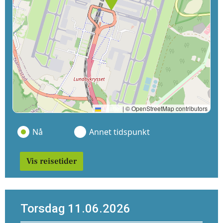
Leaflet
|
© OpenStreetMap contributors
Nå
Annet tidspunkt
Vis reisetider
Torsdag 11.06.2026