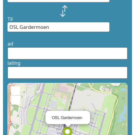
Til
ad
latlng
+
−
×
OSL Gardermoen