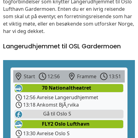
togforbindelser som knytter Langerudhjemmet til Oslo
Lufthavn Gardermoen. Enten du er en ivrig reisende
som skal ut på eventyr, en forretningsreisende som har
et viktig møte, eller en besøkende som utforsker Norge,
har vi deg dekket.
Langerudhjemmet til OSL Gardermoen
Start
12:56
Framme
13:51
70 Nationaltheatret
12:56 Avreise Langerudhjemmet
13:18 Ankomst BjÃ¸rvika
Gå til Oslo S
FLY2 Oslo Lufthavn
13:30 Avreise Oslo S