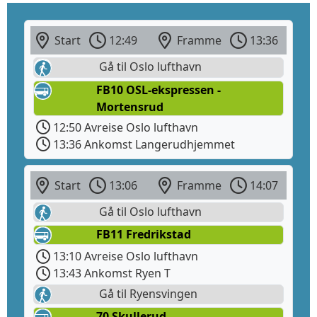
Start
12:49
Framme
13:36
Gå til Oslo lufthavn
FB10 OSL-ekspressen -
Mortensrud
12:50 Avreise Oslo lufthavn
13:36 Ankomst Langerudhjemmet
Start
13:06
Framme
14:07
Gå til Oslo lufthavn
FB11 Fredrikstad
13:10 Avreise Oslo lufthavn
13:43 Ankomst Ryen T
Gå til Ryensvingen
70 Skullerud