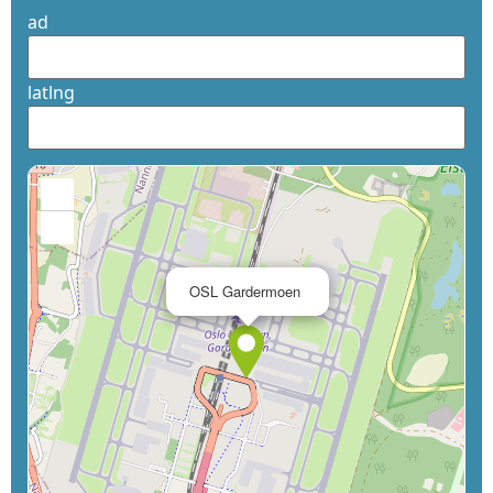
ad
latlng
+
−
×
OSL Gardermoen