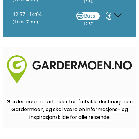
12:56
13:18
13:
12:57 - 14:04
Buss
Gå
(1 time 7 min)
12:57
13:05
1
Gardermoen.no arbeider for å utvikle destinasjonen
Gardermoen, og skal være en informasjons- og
inspirasjonskilde for alle reisende