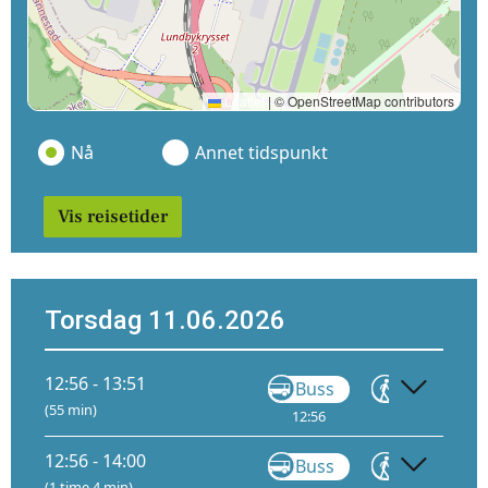
Leaflet
|
© OpenStreetMap contributors
Nå
Annet tidspunkt
Vis reisetider
Torsdag 11.06.2026
12:56 - 13:51
Buss
Gå
(55 min)
12:56
13:18
12:56 - 14:00
Buss
Gå
(1 time 4 min)