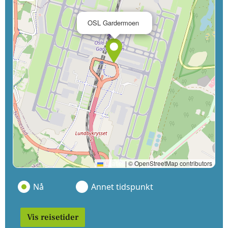
×
OSL Gardermoen
Leaflet
|
© OpenStreetMap contributors
Nå
Annet tidspunkt
Vis reisetider