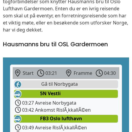
togforbindelser som knytter Hausmanns bru til Oslo
Lufthavn Gardermoen. Enten du er en ivrig reisende
som skal ut på eventyr, en forretningsreisende som har
et viktig møte, eller en besøkende som utforsker Norge,
har vi deg dekket.
Hausmanns bru til OSL Gardermoen
Start
03:21
Framme
04:30
Gå til Norbygata
5N Vestli
03:27 Avreise Norbygata
03:42 Ankomst RislÃ¸kkallÃ©en
FB3 Oslo lufthavn
03:49 Avreise RislÃ¸kkallÃ©en