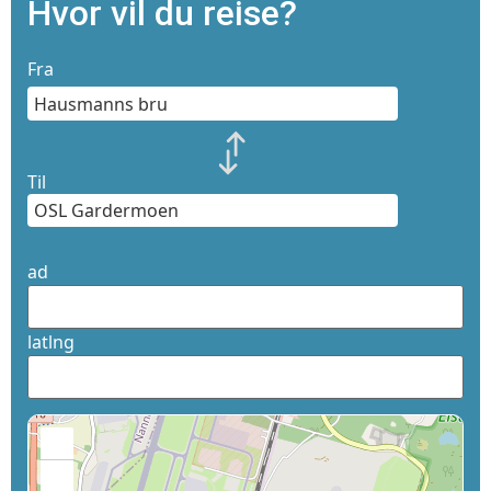
Hvor vil du reise?
Fra
Til
ad
latlng
+
−