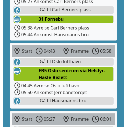
05:27 Ankomst Carl Berners plass
Gå til Carl Berners plass
31 Fornebu
05:38 Avreise Carl Berners plass
05:44 Ankomst Hausmanns bru
Start
04:43
Framme
05:58
Gå til Oslo lufthavn
FB5 Oslo sentrum via Helsfyr-
Hasle-Bislett
04:45 Avreise Oslo lufthavn
05:50 Ankomst Jernbanetorget
Gå til Hausmanns bru
Start
05:27
Framme
06:01