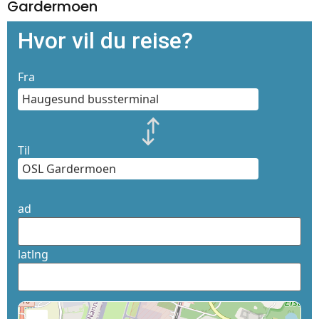
Gardermoen
Hvor vil du reise?
Fra
Til
ad
latlng