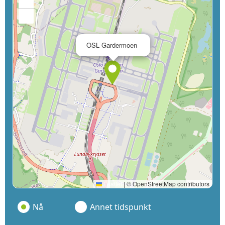
+
−
×
OSL Gardermoen
Leaflet
|
© OpenStreetMap contributors
Nå
Annet tidspunkt