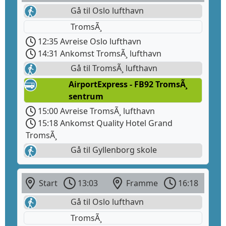
Gå til Oslo lufthavn
TromsÃ¸
12:35 Avreise Oslo lufthavn
14:31 Ankomst TromsÃ¸ lufthavn
Gå til TromsÃ¸ lufthavn
AirportExpress - FB92 TromsÃ¸
sentrum
15:00 Avreise TromsÃ¸ lufthavn
15:18 Ankomst Quality Hotel Grand
TromsÃ¸
Gå til Gyllenborg skole
Start
13:03
Framme
16:18
Gå til Oslo lufthavn
TromsÃ¸