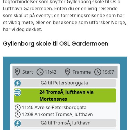
togforbindelser som knytter Gyllenborg skole til Oslo
Lufthavn Gardermoen. Enten du er en ivrig reisende
som skal ut på eventyr, en forretningsreisende som har
et viktig møte, eller en besøkende som utforsker Norge,
har vi deg dekket.
Gyllenborg skole til OSL Gardermoen
Start
11:42
Framme
15:07
Gå til Petersborggata
24 TromsÃ¸ lufthavn via
Mortensnes
11:46 Avreise Petersborggata
12:08 Ankomst TromsÃ¸ lufthavn
Gå til TromsÃ¸ lufthavn