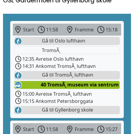
OSL Gardermoen til Gyllenborg skole
Start
11:58
Framme
15:18
Gå til Oslo lufthavn
TromsÃ¸
12:35 Avreise Oslo lufthavn
14:31 Ankomst TromsÃ¸ lufthavn
Gå til TromsÃ¸ lufthavn
40 TromsÃ¸ museum via sentrum
15:00 Avreise TromsÃ¸ lufthavn
15:15 Ankomst Petersborggata
Gå til Gyllenborg skole
Start
11:58
Framme
15:27