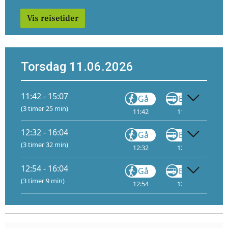
Vis reisetider
Torsdag 11.06.2026
11:42 - 15:07
Gå
Buss
(3 timer 25 min)
11:42
11:46
12
12:32 - 16:04
Gå
Buss
(3 timer 32 min)
12:32
12:39
13
12:54 - 16:04
Gå
Buss
(3 timer 9 min)
12:54
12:58
13