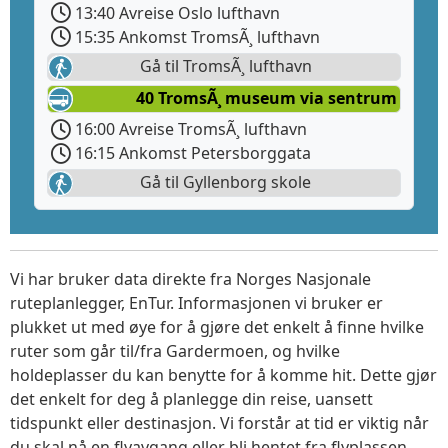
13:40 Avreise Oslo lufthavn
15:35 Ankomst TromsÃ¸ lufthavn
Gå til TromsÃ¸ lufthavn
40 TromsÃ¸ museum via sentrum
16:00 Avreise TromsÃ¸ lufthavn
16:15 Ankomst Petersborggata
Gå til Gyllenborg skole
Vi har bruker data direkte fra Norges Nasjonale
ruteplanlegger, EnTur. Informasjonen vi bruker er
plukket ut med øye for å gjøre det enkelt å finne hvilke
ruter som går til/fra Gardermoen, og hvilke
holdeplasser du kan benytte for å komme hit. Dette gjør
det enkelt for deg å planlegge din reise, uansett
tidspunkt eller destinasjon. Vi forstår at tid er viktig når
du skal nå en flyavgang eller bli hentet fra flyplassen.