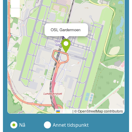
+
−
×
OSL Gardermoen
Leaflet
|
© OpenStreetMap contributors
Nå
Annet tidspunkt