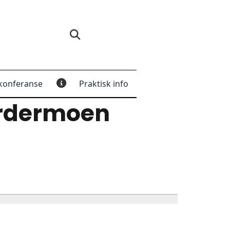
konferanse
Praktisk info
rdermoen