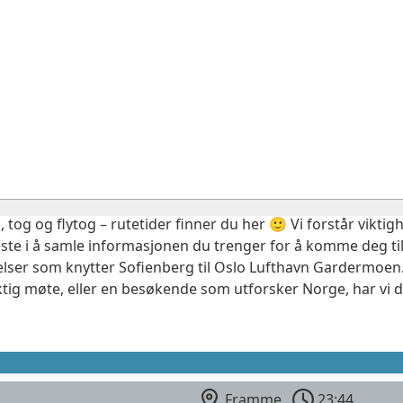
, tog og flytog – rutetider finner du her 🙂 Vi forstår vikt
este i å samle informasjonen du trenger for å komme deg til
elser som knytter Sofienberg til Oslo Lufthavn Gardermoen.
ktig møte, eller en besøkende som utforsker Norge, har vi 
Framme
23:44