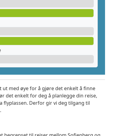
e
 ut med øye for å gjøre det enkelt å finne
r det enkelt for deg å planlegge din reise,
a flyplassen. Derfor gir vi deg tilgang til
.
et begrenset til reiser mellom Sofienberg og