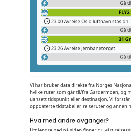
Gå ti
FLY2 
23:00 Avreise Oslo lufthavn stasjon
Gå ti
31 Gr
23:26 Avreise Jernbanetorget
Gå ti
Vi har bruker data direkte fra Norges Nasjona
hvilke ruter som går til/fra Gardermoen, og h
uansett tidspunkt eller destinasjon. Vi forstår a
oppdaterte tidstabeller, reiseruter og annen n
Hva med andre avganger?
Litt lengre ned på siden finner du vårt reise