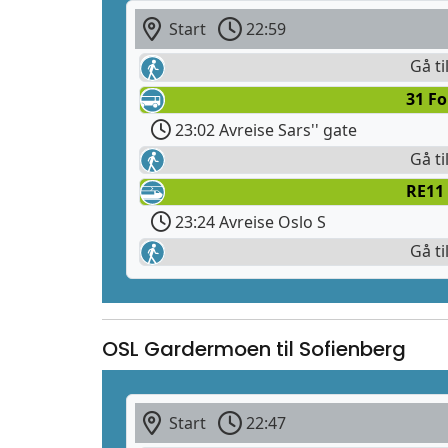
Start
22:59
Gå til
31 F
23:02 Avreise Sars'' gate
Gå ti
RE11 
23:24 Avreise Oslo S
Gå ti
OSL Gardermoen til Sofienberg
Start
22:47