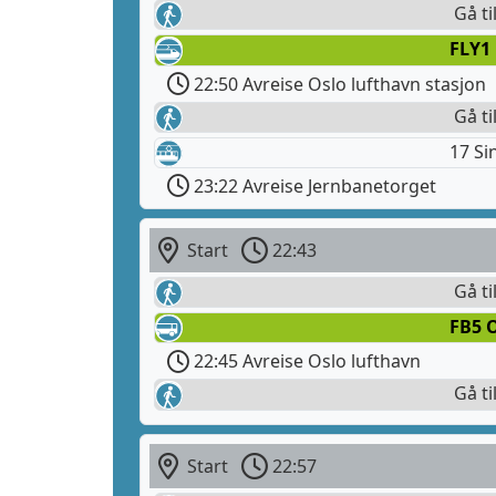
Gå ti
FLY1
22:50 Avreise Oslo lufthavn stasjon
Gå ti
17 Si
23:22 Avreise Jernbanetorget
Start
22:43
Gå ti
FB5 O
22:45 Avreise Oslo lufthavn
Gå ti
Start
22:57