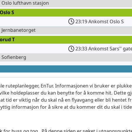
l Oslo lufthavn stasjon
Oslo S
23:19 Ankomst Oslo S
l Jernbanetorget
orud T
23:33 Ankomst Sars'' gat
l Sofienberg
le ruteplanlegger, EnTur. Informasjonen vi bruker er plukket
vilke holdeplasser du kan benytte for å komme hit. Dette gjø
t tid er viktig når du skal nå en flyavgang eller bli hentet fr
yttig informasjon for å sikre at du kommer dit du skal i tide
søk for buss og tog. På denne siden er søket i utgangspunkt