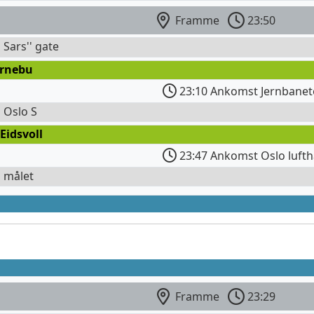
Framme
23:50
 Sars'' gate
ornebu
23:10 Ankomst Jernbanet
l Oslo S
Eidsvoll
23:47 Ankomst Oslo lufth
l målet
Framme
23:29