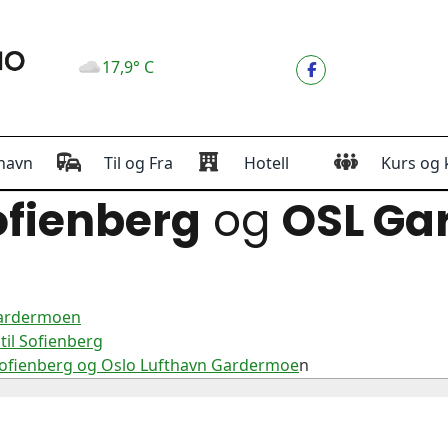
17,9° C
havn
Til og Fra
Hotell
Kurs og 
fienberg
og
OSL Ga
Gardermoen
il Sofienberg
Sofienberg og Oslo Lufthavn Gardermoe
n