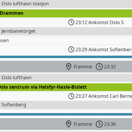
l Oslo lufthavn stasjon
 Drammen
23:12 Ankomst Oslo S
l Jernbanetorget
nsen
23:29 Ankomst Sofienber
Framme
23:32
l Oslo lufthavn
slo sentrum via Helsfyr-Hasle-Bislett
23:27 Ankomst Carl Berne
l Sofienberg
Framme
23:36