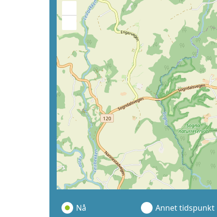
+
−
Nå
Annet tidspunkt