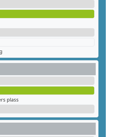
g
rs plass