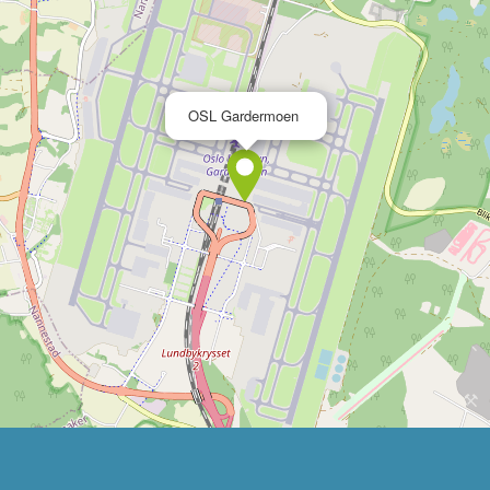
×
OSL Gardermoen