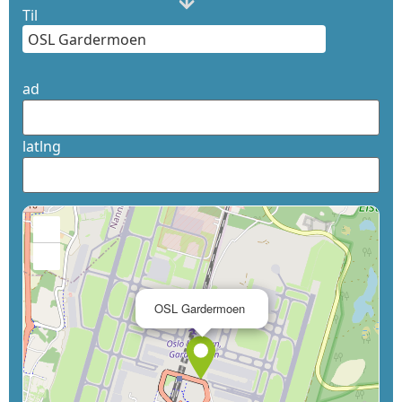
Til
ad
latlng
+
−
×
OSL Gardermoen