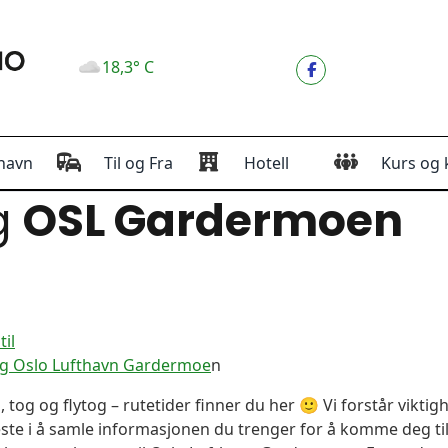
18,3° C
havn
Til og Fra
Hotell
Kurs og 
g
OSL Gardermoen
il
og Oslo Lufthavn Gardermoe
n
, tog og flytog – rutetider finner du her 🙂 Vi forstår vikt
este i å samle informasjonen du trenger for å komme deg til