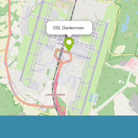
×
OSL Gardermoen