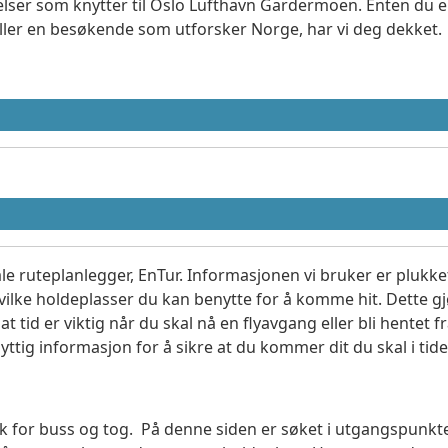
elser som knytter til Oslo Lufthavn Gardermoen. Enten du er
eller en besøkende som utforsker Norge, har vi deg dekket.
le ruteplanlegger, EnTur. Informasjonen vi bruker er plukket
vilke holdeplasser du kan benytte for å komme hit. Dette gjø
t tid er viktig når du skal nå en flyavgang eller bli hentet fr
yttig informasjon for å sikre at du kommer dit du skal i tide
søk for buss og tog. På denne siden er søket i utgangspunkt