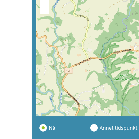
+
−
Nå
Annet tidspunkt