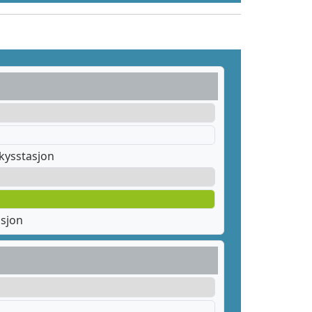
kysstasjon
asjon