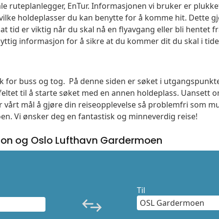
le ruteplanlegger, EnTur. Informasjonen vi bruker er plukket
vilke holdeplasser du kan benytte for å komme hit. Dette gjø
t tid er viktig når du skal nå en flyavgang eller bli hentet fr
yttig informasjon for å sikre at du kommer dit du skal i tide
søk for buss og tog. På denne siden er søket i utgangspunkte
ltet til å starte søket med en annen holdeplass. Uanset
 er vårt mål å gjøre din reiseopplevelse så problemfri som m
moen. Vi ønsker deg en fantastisk og minneverdig reise!
jon og Oslo Lufthavn Gardermoen
Til