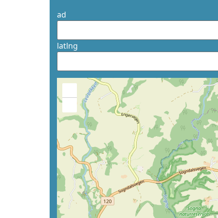
ad
latlng
+
−