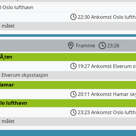
 Oslo lufthavn
22:30 Ankomst Oslo luft
l målet
Framme
23:26
Ã¸ten
19:27 Ankomst Elverum s
l Elverum skysstasjon
Hamar
20:11 Ankomst Hamar sky
lo lufthavn
23:23 Ankomst Oslo luft
l målet