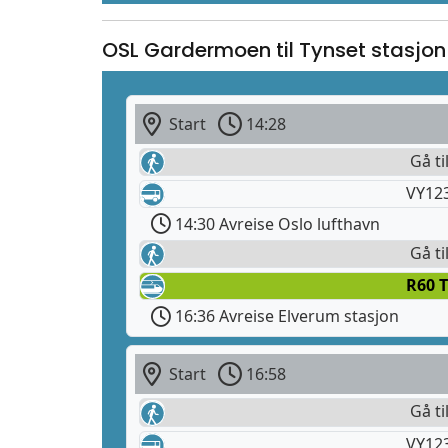
OSL Gardermoen til Tynset stasjon
Start
14:28
Gå ti
VY12
14:30 Avreise Oslo lufthavn
Gå ti
R60 
16:36 Avreise Elverum stasjon
Start
16:58
Gå ti
VY12