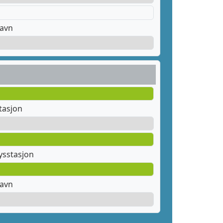
havn
tasjon
sstasjon
havn