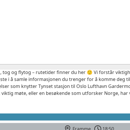
, tog og flytog – rutetider finner du her 🙂 Vi forstår vikt
este i å samle informasjonen du trenger for å komme deg til
elser som knytter Tynset stasjon til Oslo Lufthavn Gardermo
 viktig møte, eller en besøkende som utforsker Norge, har 
Framme
18:50