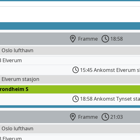
Framme
18:58
l Oslo lufthavn
3 Elverum
15:45 Ankomst Elverum s
l Elverum stasjon
Trondheim S
18:58 Ankomst Tynset st
Framme
21:03
l Oslo lufthavn
3 Elverum