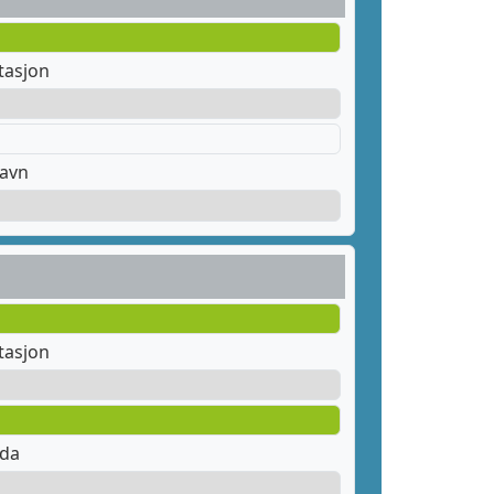
tasjon
havn
tasjon
nda