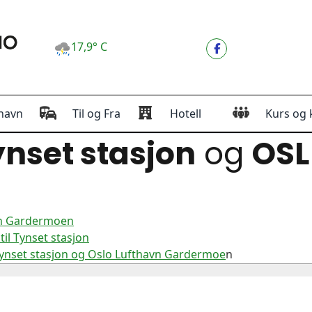
17,9° C
havn
Til og Fra
Hotell
Kurs og 
nset stasjon
og
OSL
avn Gardermoen
il Tynset stasjon
Tynset stasjon og Oslo Lufthavn Gardermoe
n