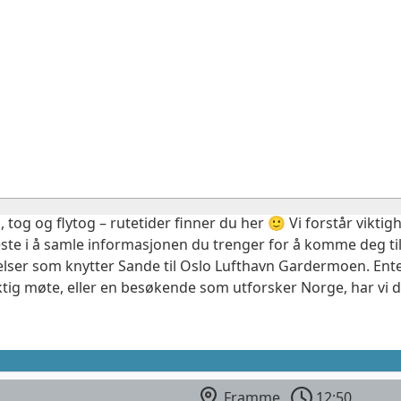
, tog og flytog – rutetider finner du her 🙂 Vi forstår vikt
este i å samle informasjonen du trenger for å komme deg til
elser som knytter Sande til Oslo Lufthavn Gardermoen. Ente
ktig møte, eller en besøkende som utforsker Norge, har vi 
Framme
12:50