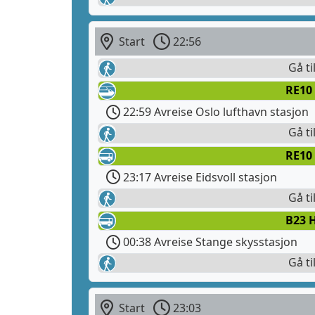
Start
22:56
Gå ti
RE10
22:59 Avreise Oslo lufthavn stasjon
Gå ti
RE10
23:17 Avreise Eidsvoll stasjon
Gå ti
B23 
00:38 Avreise Stange skysstasjon
Gå ti
Start
23:03