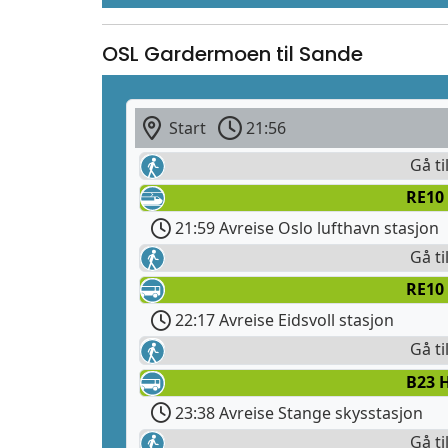
OSL Gardermoen til Sande
Start
21:56
Gå ti
RE10
21:59 Avreise Oslo lufthavn stasjon
Gå ti
RE10
22:17 Avreise Eidsvoll stasjon
Gå ti
B23 
23:38 Avreise Stange skysstasjon
Gå ti