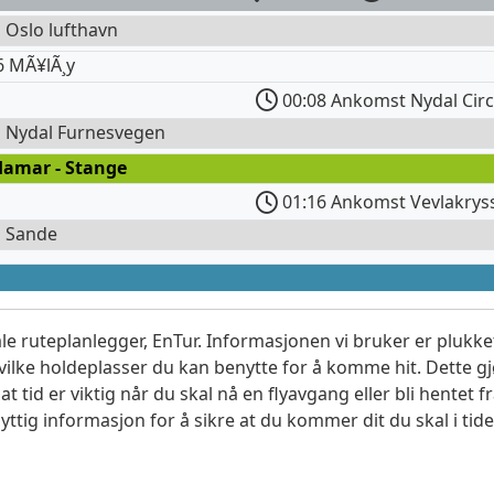
l Oslo lufthavn
6 MÃ¥lÃ¸y
00:08 Ankomst Nydal Circ
l Nydal Furnesvegen
Hamar - Stange
01:16 Ankomst Vevlakrys
l Sande
le ruteplanlegger, EnTur. Informasjonen vi bruker er plukket
vilke holdeplasser du kan benytte for å komme hit. Dette gjø
t tid er viktig når du skal nå en flyavgang eller bli hentet fr
yttig informasjon for å sikre at du kommer dit du skal i tide