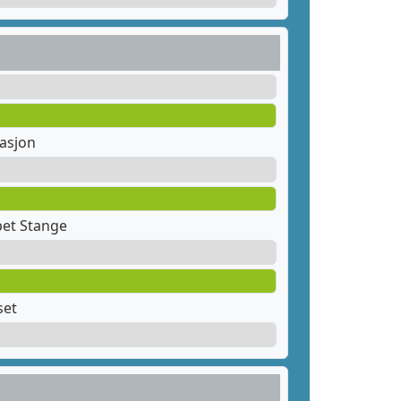
tasjon
pet Stange
set