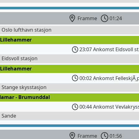
Framme
01:24
l Oslo lufthavn stasjon
 Lillehammer
23:07 Ankomst Eidsvoll s
l Eidsvoll stasjon
 Lillehammer
00:02 Ankomst FelleskjÃ¸
l Stange skysstasjon
Hamar - Brumunddal
00:44 Ankomst Vevlakrys
l Sande
Framme
01:56