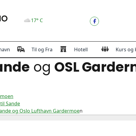
17° C
havn
Til og Fra
Hotell
Kurs og 
ande
og
OSL Garde
ermoen
til Sande
Sande og Oslo Lufthavn Gardermoe
n