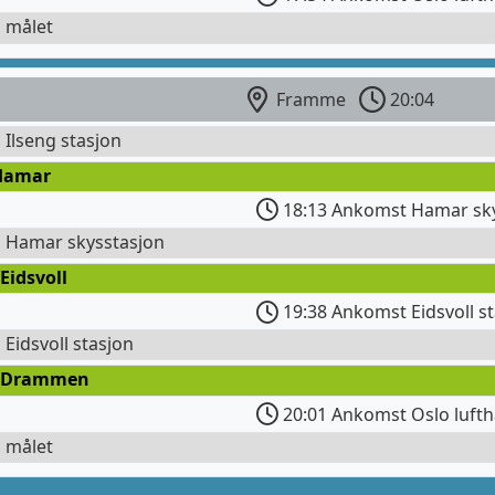
l målet
Framme
20:04
l Ilseng stasjon
Hamar
18:13 Ankomst Hamar sky
l Hamar skysstasjon
Eidsvoll
19:38 Ankomst Eidsvoll s
l Eidsvoll stasjon
 Drammen
20:01 Ankomst Oslo lufth
l målet