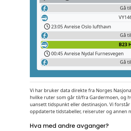
Gå ti
VY14
23:05 Avreise Oslo lufthavn
Gå ti
B23 
00:45 Avreise Nydal Furnesvegen
Gå ti
Vi har bruker data direkte fra Norges Nasjona
hvilke ruter som går til/fra Gardermoen, og h
uansett tidspunkt eller destinasjon. Vi forstår a
oppdaterte tidstabeller, reiseruter og annen n
Hva med andre avganger?