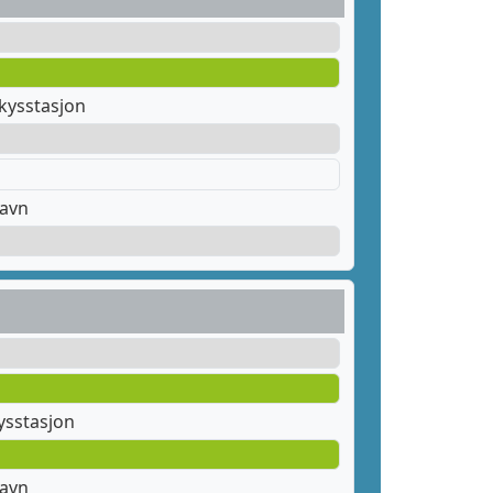
kysstasjon
havn
sstasjon
havn