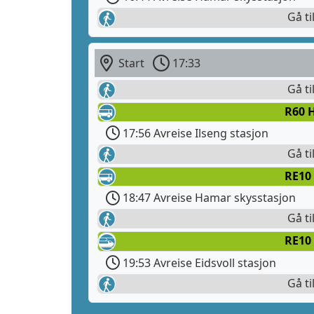
Gå ti
Start
17:33
Gå ti
R60 
17:56 Avreise Ilseng stasjon
Gå ti
RE10 
18:47 Avreise Hamar skysstasjon
Gå ti
RE10
19:53 Avreise Eidsvoll stasjon
Gå ti