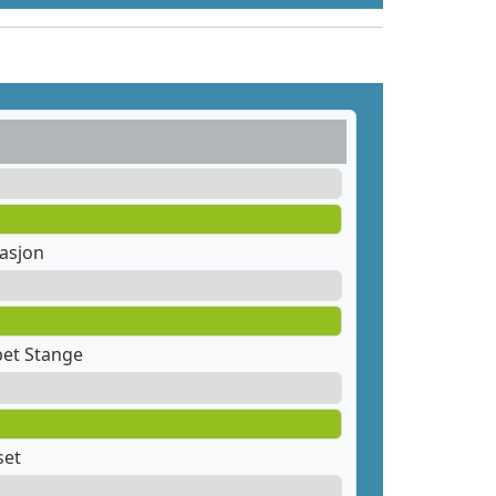
tasjon
pet Stange
set