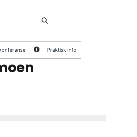
konferanse
Praktisk info
rmoen