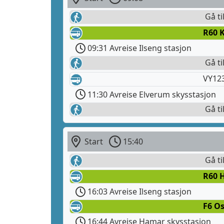
Gå ti
R60 K
09:31 Avreise Ilseng stasjon
Gå ti
VY12
11:30 Avreise Elverum skysstasjon
Gå ti
Start
15:40
Gå ti
R60 
16:03 Avreise Ilseng stasjon
F6 Os
16:44 Avreise Hamar skysstasjon