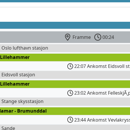
Framme
00:24
l Oslo lufthavn stasjon
 Lillehammer
22:07 Ankomst Eidsvoll s
l Eidsvoll stasjon
 Lillehammer
23:02 Ankomst FelleskjÃ¸
l Stange skysstasjon
Hamar - Brumunddal
23:44 Ankomst Vevlakrys
l Sande