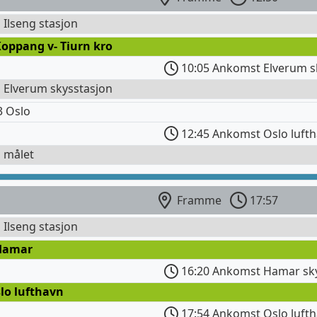
l Ilseng stasjon
oppang v- Tiurn kro
10:05 Ankomst Elverum s
l Elverum skysstasjon
3 Oslo
12:45 Ankomst Oslo luft
l målet
Framme
17:57
l Ilseng stasjon
Hamar
16:20 Ankomst Hamar sky
lo lufthavn
17:54 Ankomst Oslo luft