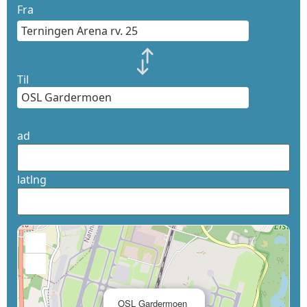
Fra
Til
ad
latlng
+
−
×
OSL Gardermoen