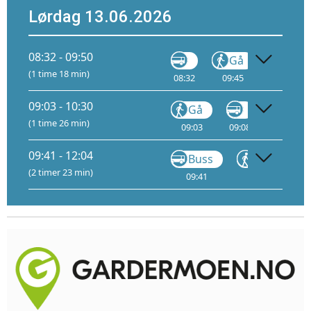
Lørdag 13.06.2026
08:32 - 09:50
Gå
(1 time 18 min)
08:32
09:45
09:03 - 10:30
Gå
Gå
(1 time 26 min)
09:03
09:08
10:25
09:41 - 12:04
Buss
Gå
(2 timer 23 min)
09:41
10:16
1