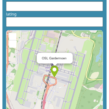
latlng
+
−
×
OSL Gardermoen