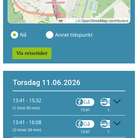
Leaflet
|
© OpenStreetMap contributors
Nå
Annet tidspunkt
Vis reisetider
Torsdag 11.06.2026
13:41 - 15:32
Gå
Buss
(1 time 50 min)
13:41
13:55
13:41 - 16:08
Gå
Buss
(2 timer 26 min)
13:41
13:55