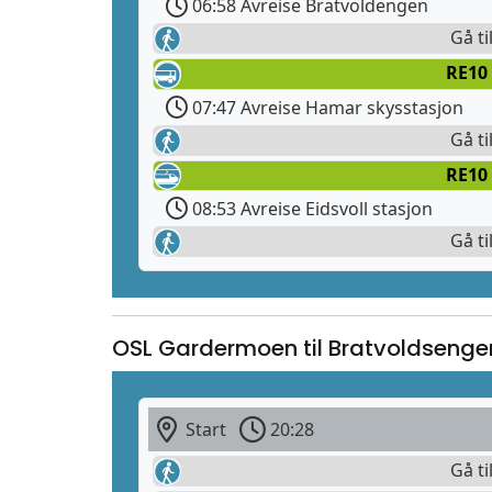
06:58 Avreise Bratvoldengen
Gå ti
RE10 
07:47 Avreise Hamar skysstasjon
Gå ti
RE10
08:53 Avreise Eidsvoll stasjon
Gå ti
OSL Gardermoen til Bratvoldsenge
Start
20:28
Gå ti