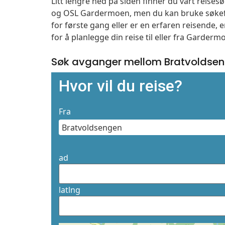
Litt lengre ned på siden finner du vårt reise
og OSL Gardermoen, men du kan bruke søkefe
for første gang eller er en erfaren reisende,
for å planlegge din reise til eller fra Garder
Søk avganger mellom Bratvoldsen
Hvor vil du reise?
Fra
ad
latlng