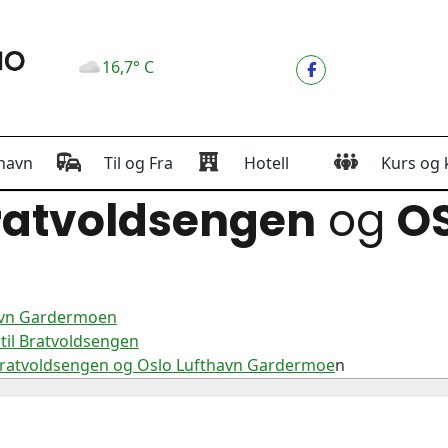
16,7° C
havn
Til og Fra
Hotell
Kurs og 
atvoldsengen
og
O
havn Gardermoen
til Bratvoldsengen
Bratvoldsengen og Oslo Lufthavn Gardermoe
n