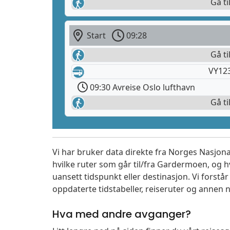
Gå ti
Start
09:28
Gå ti
VY12
09:30 Avreise Oslo lufthavn
Gå ti
Vi har bruker data direkte fra Norges Nasjona
hvilke ruter som går til/fra Gardermoen, og h
uansett tidspunkt eller destinasjon. Vi forstår a
oppdaterte tidstabeller, reiseruter og annen n
Hva med andre avganger?