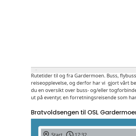
Rutetider til og fra Gardermoen. Buss, flybuss
reiseopplevelse, og derfor har vi gjort vårt b
du en oversikt over buss- og/eller togforbin
ut på eventyr, en forretningsreisende som har
Bratvoldsengen til OSL Gardermoe
Start
17:32