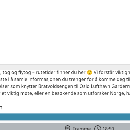
, tog og flytog – rutetider finner du her 🙂 Vi forstår vikt
este i å samle informasjonen du trenger for å komme deg til
delser som knytter Bratvoldsengen til Oslo Lufthavn Garderm
 et viktig møte, eller en besøkende som utforsker Norge, ha
n
Framme
18:50