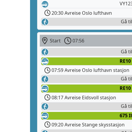
VY12
20:30 Avreise Oslo lufthavn
Gå ti
Start
07:56
Gå ti
RE10
07:59 Avreise Oslo lufthavn stasjon
Gå ti
RE10
08:17 Avreise Eidsvoll stasjon
Gå ti
675 I
09:20 Avreise Stange skysstasjon