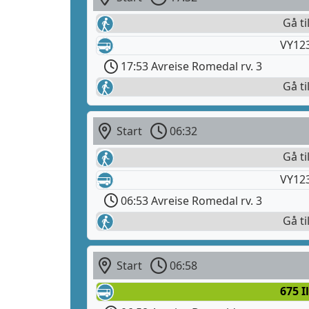
Gå ti
VY12
17:53 Avreise Romedal rv. 3
Gå ti
Start
06:32
Gå ti
VY12
06:53 Avreise Romedal rv. 3
Gå ti
Start
06:58
675 I