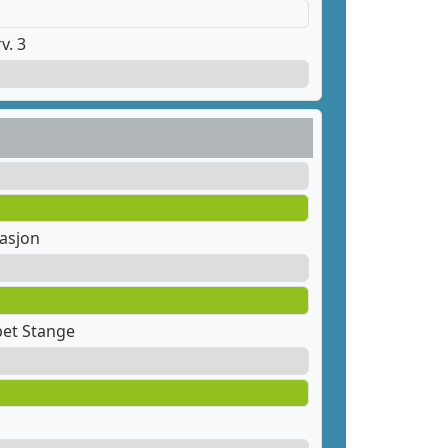
v. 3
tasjon
pet Stange