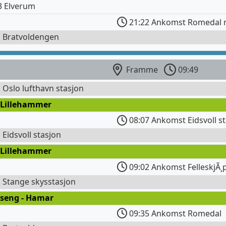
3 Elverum
21:22 Ankomst Romedal r
l Bratvoldengen
Framme
09:49
l Oslo lufthavn stasjon
 Lillehammer
08:07 Ankomst Eidsvoll s
l Eidsvoll stasjon
 Lillehammer
09:02 Ankomst FelleskjÃ¸
l Stange skysstasjon
lseng - Hamar
09:35 Ankomst Romedal