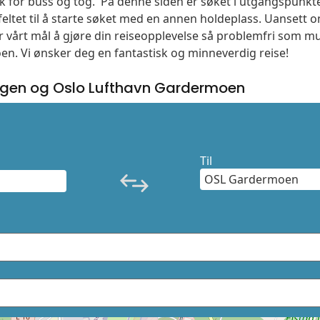
søk for buss og tog. På denne siden er søket i utgangspunkt
ltet til å starte søket med en annen holdeplass. Uanset
 er vårt mål å gjøre din reiseopplevelse så problemfri som m
moen. Vi ønsker deg en fantastisk og minneverdig reise!
gen og Oslo Lufthavn Gardermoen
Til