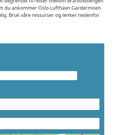
et begrenset til reiser mellom Bratvoldsengen
t om du ankommer Oslo Lufthavn Gardermoen
ulig. Bruk våre ressurser og lenker nedenfor