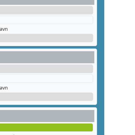
havn
havn