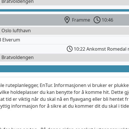
l Bratvoldengen
Framme
10:46
l Oslo lufthavn
3 Elverum
10:22 Ankomst Romedal r
l Bratvoldengen
le ruteplanlegger, EnTur. Informasjonen vi bruker er plukket
vilke holdeplasser du kan benytte for å komme hit. Dette gjø
t tid er viktig når du skal nå en flyavgang eller bli hentet fr
yttig informasjon for å sikre at du kommer dit du skal i tide