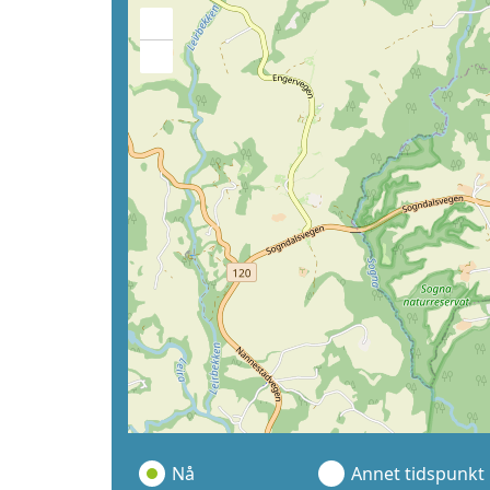
+
−
Nå
Annet tidspunkt