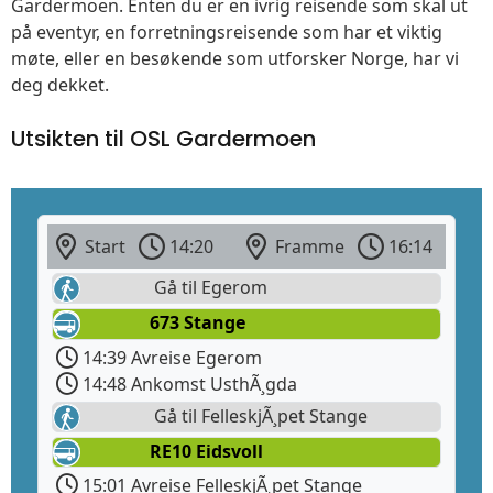
Gardermoen. Enten du er en ivrig reisende som skal ut
på eventyr, en forretningsreisende som har et viktig
møte, eller en besøkende som utforsker Norge, har vi
deg dekket.
Utsikten til OSL Gardermoen
Start
14:20
Framme
16:14
Gå til Egerom
673 Stange
14:39 Avreise Egerom
14:48 Ankomst UsthÃ¸gda
Gå til FelleskjÃ¸pet Stange
RE10 Eidsvoll
15:01 Avreise FelleskjÃ¸pet Stange