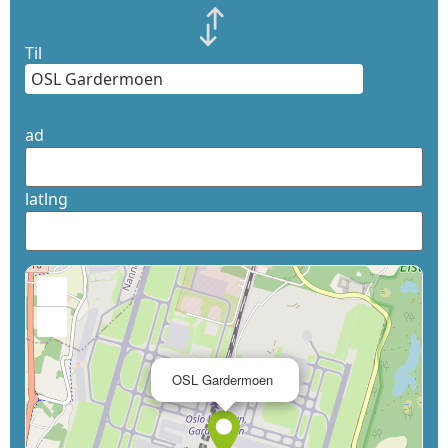
Til
ad
latlng
+
−
×
OSL Gardermoen