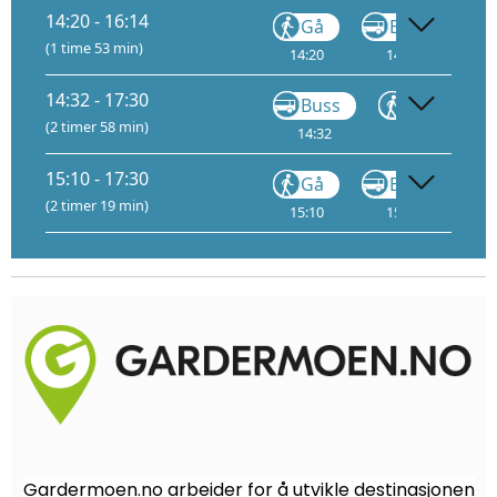
14:20 - 16:14
Gå
Buss
(1 time 53 min)
14:20
14:39
14
14:32 - 17:30
Buss
Gå
(2 timer 58 min)
14:32
14:36
15:10 - 17:30
Gå
Buss
(2 timer 19 min)
15:10
15:29
15
Gardermoen.no arbeider for å utvikle destinasjonen