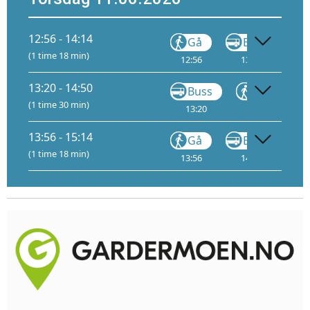
12:56 - 14:14
Gå
Buss
(1 time 18 min)
12:56
13:01
13
13:20 - 14:50
Buss
Gå
(1 time 30 min)
13:20
13:33
13:
13:56 - 15:14
Gå
Buss
(1 time 18 min)
13:56
14:01
14