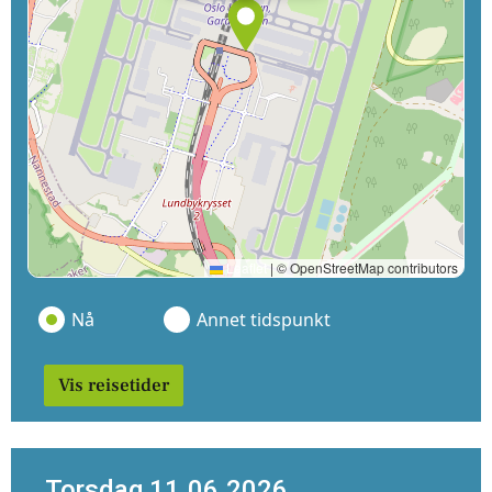
Leaflet
|
© OpenStreetMap contributors
Nå
Annet tidspunkt
Vis reisetider
Torsdag 11.06.2026