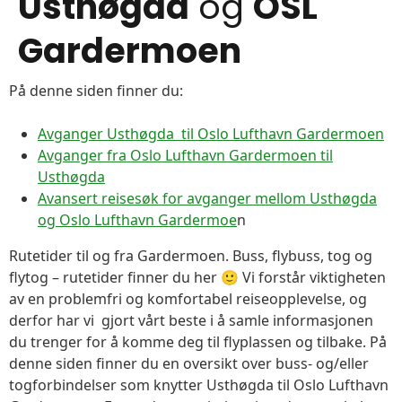
Usthøgda
og
OSL
Gardermoen
På denne siden finner du:
Avganger Usthøgda til Oslo Lufthavn Gardermoen
Avganger fra Oslo Lufthavn Gardermoen til
Usthøgda
Avansert reisesøk for avganger mellom Usthøgda
og Oslo Lufthavn Gardermoe
n
Rutetider til og fra Gardermoen. Buss, flybuss, tog og
flytog – rutetider finner du her 🙂 Vi forstår viktigheten
av en problemfri og komfortabel reiseopplevelse, og
derfor har vi gjort vårt beste i å samle informasjonen
du trenger for å komme deg til flyplassen og tilbake. På
denne siden finner du en oversikt over buss- og/eller
togforbindelser som knytter Usthøgda til Oslo Lufthavn