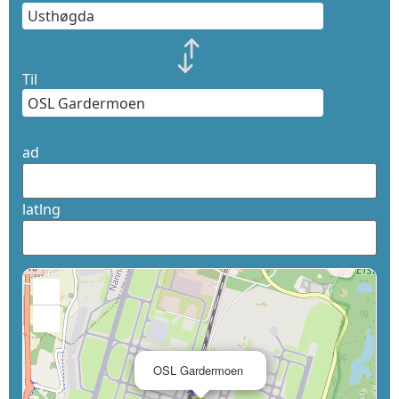
Til
ad
latlng
+
−
×
OSL Gardermoen