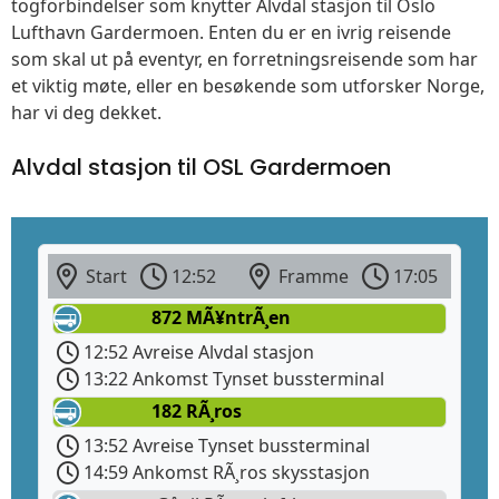
togforbindelser som knytter Alvdal stasjon til Oslo
Lufthavn Gardermoen. Enten du er en ivrig reisende
som skal ut på eventyr, en forretningsreisende som har
et viktig møte, eller en besøkende som utforsker Norge,
har vi deg dekket.
Alvdal stasjon til OSL Gardermoen
Start
12:52
Framme
17:05
872 MÃ¥ntrÃ¸en
12:52 Avreise Alvdal stasjon
13:22 Ankomst Tynset bussterminal
182 RÃ¸ros
13:52 Avreise Tynset bussterminal
14:59 Ankomst RÃ¸ros skysstasjon