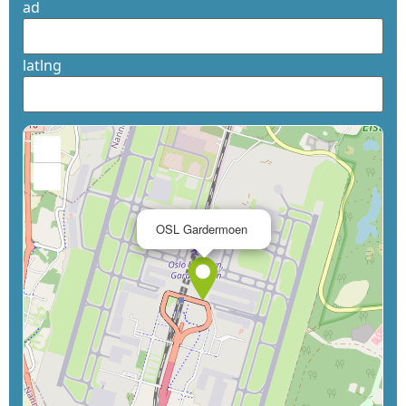
ad
latlng
+
−
×
OSL Gardermoen