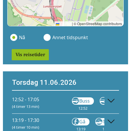
Leaflet
|
© OpenStreetMap contributors
Nå
Annet tidspunkt
Vis reisetider
Torsdag 11.06.2026
12:52 - 17:05
Buss
Buss
(4 timer 13 min)
12:52
13:52
13:19 - 17:30
Gå
Tog
R60
(4 timer 10 min)
13:19
13:20
1