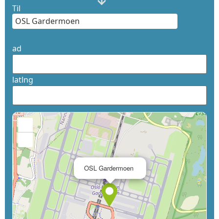
Til
ad
latlng
+
−
×
OSL Gardermoen