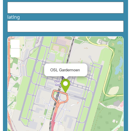
latlng
+
−
×
OSL Gardermoen