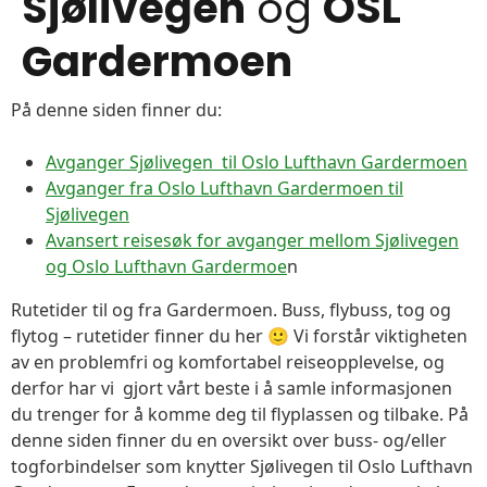
Sjølivegen
og
OSL
Gardermoen
På denne siden finner du:
Avganger Sjølivegen til Oslo Lufthavn Gardermoen
Avganger fra Oslo Lufthavn Gardermoen til
Sjølivegen
Avansert reisesøk for avganger mellom Sjølivegen
og Oslo Lufthavn Gardermoe
n
Rutetider til og fra Gardermoen. Buss, flybuss, tog og
flytog – rutetider finner du her 🙂 Vi forstår viktigheten
av en problemfri og komfortabel reiseopplevelse, og
derfor har vi gjort vårt beste i å samle informasjonen
du trenger for å komme deg til flyplassen og tilbake. På
denne siden finner du en oversikt over buss- og/eller
togforbindelser som knytter Sjølivegen til Oslo Lufthavn