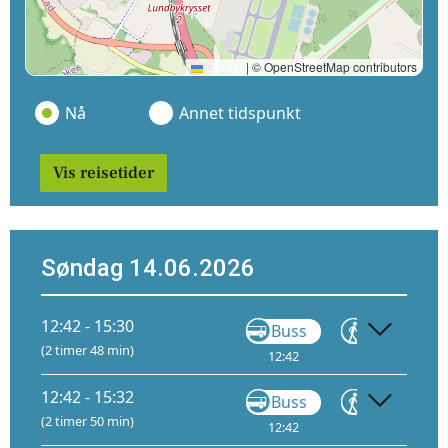
Leaflet
|
© OpenStreetMap contributors
Nå
Annet tidspunkt
Vis reisetider
Søndag 14.06.2026
12:42 - 15:30
Buss
Gå
(2 timer 48 min)
12:42
13:32
14:
12:42 - 15:32
Buss
Gå
(2 timer 50 min)
12:42
14:07