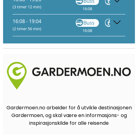
Buss
Gå
(3 timer 12 min)
16:08
17:18
17
16:08 - 19:04
Buss
Gå
(2 timer 56 min)
16:08
17:18
17
Gardermoen.no arbeider for å utvikle destinasjonen
Gardermoen, og skal være en informasjons- og
inspirasjonskilde for alle reisende