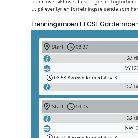
du en oversikt over buss- og/eller togforbin
ut på eventyr, en forretningsreisende som har
Frenningsmoen til OSL Gardermoe
Start
08:37
Gå ti
VY12
08:53 Avreise Romedal rv. 3
Gå ti
Start
09:05
Gå ti
NW13
09:21 Avreise Romedal rv. 3