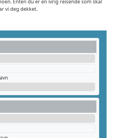
oen. Enten du er en ivrig reisende som skal
r vi deg dekket.
havn
havn