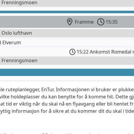
l Frenningsmoen
Framme
15:35
l Oslo lufthavn
3 Elverum
15:22 Ankomst Romedal r
l Frenningsmoen
le ruteplanlegger, EnTur. Informasjonen vi bruker er plukket
vilke holdeplasser du kan benytte for å komme hit. Dette gjø
t tid er viktig når du skal nå en flyavgang eller bli hentet fr
yttig informasjon for å sikre at du kommer dit du skal i tide