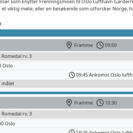
delser som knytter Frenningsmoen til Oslo Lufthavn Garderm
 et viktig møte, eller en besøkende som utforsker Norge, ha
n
Framme
09:50
l Romedal rv. 3
3 Oslo
09:45 Ankomst Oslo luft
l målet
Framme
10:30
l Romedal rv. 3
0 Oslo
10:25 Ankomst Oslo luft