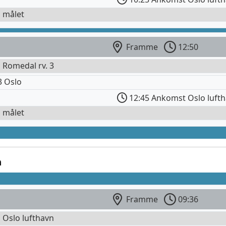
l målet
Framme
12:50
l Romedal rv. 3
3 Oslo
12:45 Ankomst Oslo luft
l målet
n
Framme
09:36
l Oslo lufthavn