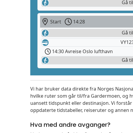
Gå ti
Start
14:28
Gå ti
VY12
14:30 Avreise Oslo lufthavn
Gå ti
Vi har bruker data direkte fra Norges Nasjona
hvilke ruter som går til/fra Gardermoen, og h
uansett tidspunkt eller destinasjon. Vi forstår a
oppdaterte tidstabeller, reiseruter og annen n
Hva med andre avganger?