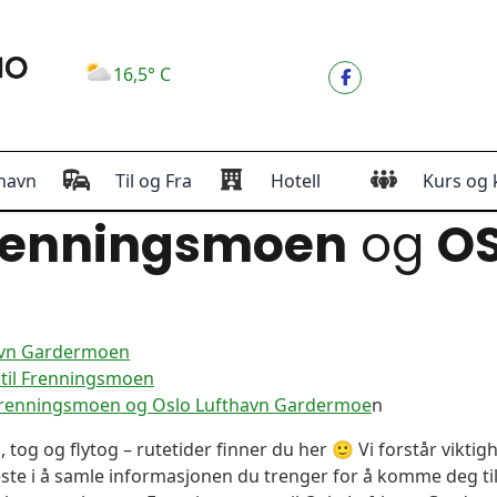
16,5° C
havn
Til og Fra
Hotell
Kurs og 
renningsmoen
og
O
avn Gardermoen
til Frenningsmoen
 Frenningsmoen og Oslo Lufthavn Gardermoe
n
, tog og flytog – rutetider finner du her 🙂 Vi forstår vikt
este i å samle informasjonen du trenger for å komme deg til