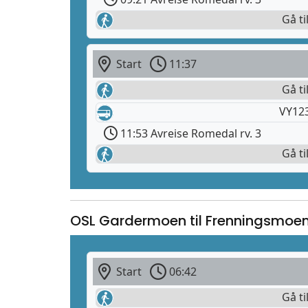
Gå ti
Start
11:37
Gå ti
VY12
11:53 Avreise Romedal rv. 3
Gå ti
OSL Gardermoen til Frenningsmoe
Start
06:42
Gå ti