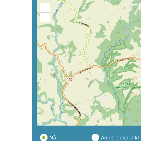
+
−
Nå
Annet tidspunkt