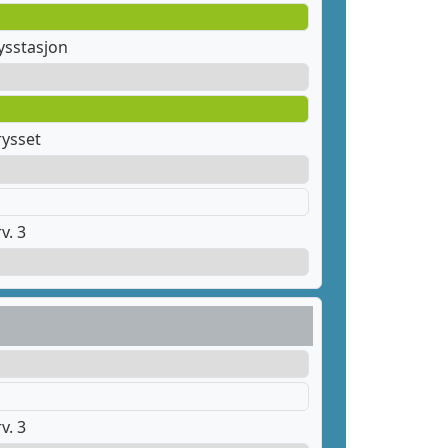
sstasjon
rysset
v. 3
v. 3