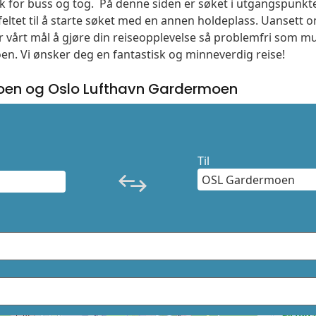
søk for buss og tog. På denne siden er søket i utgangspunk
ltet til å starte søket med en annen holdeplass. Uanset
 er vårt mål å gjøre din reiseopplevelse så problemfri som m
moen. Vi ønsker deg en fantastisk og minneverdig reise!
oen og Oslo Lufthavn Gardermoen
Til