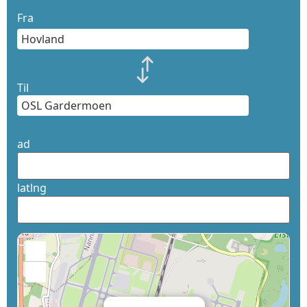
Fra
Til
ad
latlng
+
−
×