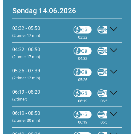
Søndag 14.06.2026
03:32 - 05:50
Gå
Buss
FB11
(2 timer 17 min)
03:32
04:08
04:32 - 06:50
Gå
Buss
FB11
(2 timer 17 min)
04:32
05:08
05:26 - 07:39
Gå
Buss
FB11
(2 timer 12 min)
05:26
06:02
06:19 - 08:20
Gå
Tog
(2 timer)
06:19
06:55
2
07:
06:19 - 08:50
Gå
Tog
(2 timer 30 min)
06:19
06:55
2
07: