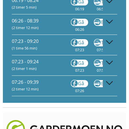
06:19 - 08:24
Gå
Tog
(2 timer 5 min)
06:19
06:55
2
07:
06:26 - 08:39
Gå
Buss
FB11
(2 timer 12 min)
06:26
07:02
07:23 - 09:20
Gå
Tog
(1 time 56 min)
07:23
07:59
2
08:
07:23 - 09:24
Gå
Tog
(2 timer 1 min)
07:23
07:59
2
08:
07:26 - 09:39
Gå
Buss
FB11
(2 timer 12 min)
07:26
08:02