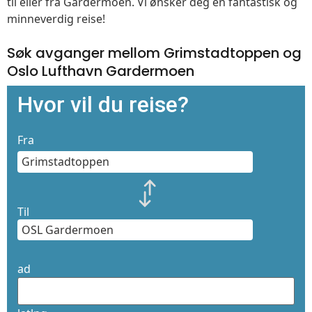
til eller fra Gardermoen. Vi ønsker deg en fantastisk og
minneverdig reise!
Søk avganger mellom Grimstadtoppen og
Oslo Lufthavn Gardermoen
Hvor vil du reise?
Fra
Til
ad