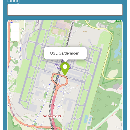
latlng
+
−
×
OSL Gardermoen