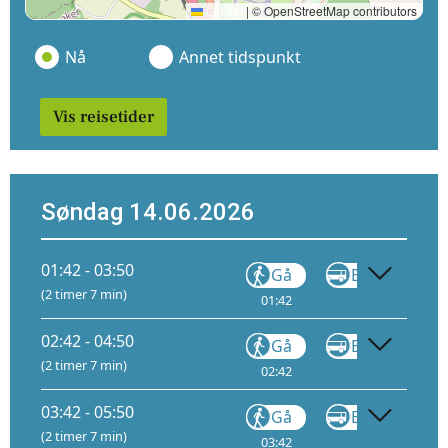
Leaflet
|
© OpenStreetMap contributors
Nå
Annet tidspunkt
Vis reisetider
Søndag 14.06.2026
01:42 - 03:50
Gå
Buss
FB11
(2 timer 7 min)
01:42
02:08
02:42 - 04:50
Gå
Buss
FB11
(2 timer 7 min)
02:42
03:08
03:42 - 05:50
Gå
Buss
FB11
(2 timer 7 min)
03:42
04:08