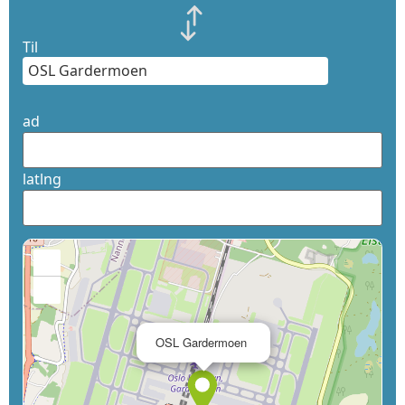
Til
ad
latlng
+
−
×
OSL Gardermoen