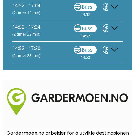
14:52 - 17:04
Buss
Gå
(2 timer 12 min)
14:52
15:18
15
14:52 - 17:24
Buss
Gå
(2 timer 32 min)
14:52
15:18
15
14:52 - 17:20
Buss
Gå
(2 timer 28 min)
14:52
15:18
15
Gardermoen.no arbeider for å utvikle destinasjonen