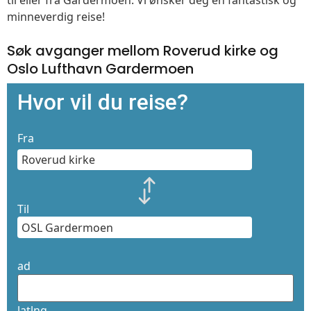
til eller fra Gardermoen. Vi ønsker deg en fantastisk og
minneverdig reise!
Søk avganger mellom Roverud kirke og
Oslo Lufthavn Gardermoen
Hvor vil du reise?
Fra
Til
ad
latlng