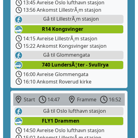
13:45 Avreise Oslo lufthavn stasjon
13:56 Ankomst LillestrÃ¸m stasjon
Gå til LillestrÃ¸m stasjon
R14 Kongsvinger
14:15 Avreise LillestrÃ¸m stasjon
15:22 Ankomst Kongsvinger stasjon
Gå til Glommengata
740 LundersÃ¦ter - Svullrya
16:00 Avreise Glommengata
16:10 Ankomst Roverud kirke
Start
14:47
Framme
16:52
Gå til Oslo lufthavn stasjon
FLY1 Drammen
14:50 Avreise Oslo lufthavn stasjon
15:02 Ankomst LillestrÃ¸m stasjon