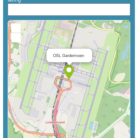
+
−
×
OSL Gardermoen