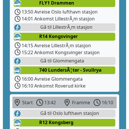
FLY1 Drammen
13:50 Avreise Oslo lufthavn stasjon
14:01 Ankomst LillestrÃ¸m stasjon
Gå til LillestrÃ¸m stasjon
R14 Kongsvinger
14:15 Avreise LillestrÃ¸m stasjon
15:22 Ankomst Kongsvinger stasjon
Gå til Glommengata
740 LundersÃ¦ter - Svullrya
16:00 Avreise Glommengata
16:10 Ankomst Roverud kirke
Start
13:42
Framme
16:10
Gå til Oslo lufthavn stasjon
R12 Kongsberg