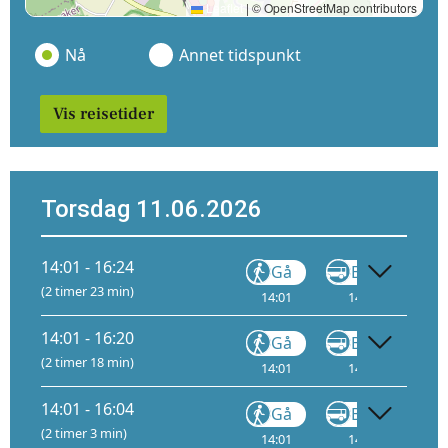
Leaflet
|
© OpenStreetMap contributors
Nå
Annet tidspunkt
Vis reisetider
Torsdag 11.06.2026
14:01 - 16:24
Gå
Buss
(2 timer 23 min)
14:01
14:06
14
14:01 - 16:20
Gå
Buss
(2 timer 18 min)
14:01
14:06
14
14:01 - 16:04
Gå
Buss
(2 timer 3 min)
14:01
14:06
14