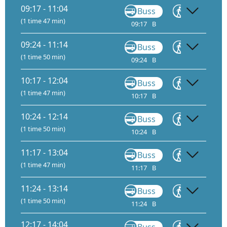
09:17 - 11:04
Buss
Gå
(1 time 47 min)
09:17
B
10:35
10
09:24 - 11:14
Buss
Gå
(1 time 50 min)
09:24
B
10:57
11
10:17 - 12:04
Buss
Gå
(1 time 47 min)
10:17
B
11:35
11
10:24 - 12:14
Buss
Gå
(1 time 50 min)
10:24
B
11:57
12
11:17 - 13:04
Buss
Gå
(1 time 47 min)
11:17
B
12:35
12
11:24 - 13:14
Buss
Gå
(1 time 50 min)
11:24
B
12:57
13
12:17 - 14:04