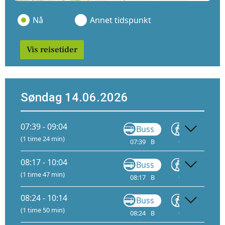
Nå
Annet tidspunkt
Vis reisetider
Søndag 14.06.2026
07:39 - 09:04
Buss
Gå
(1 time 24 min)
07:39
B
08:45
08
08:17 - 10:04
Buss
Gå
(1 time 47 min)
08:17
B
09:35
09
08:24 - 10:14
Buss
Gå
(1 time 50 min)
08:24
B
09:57
10