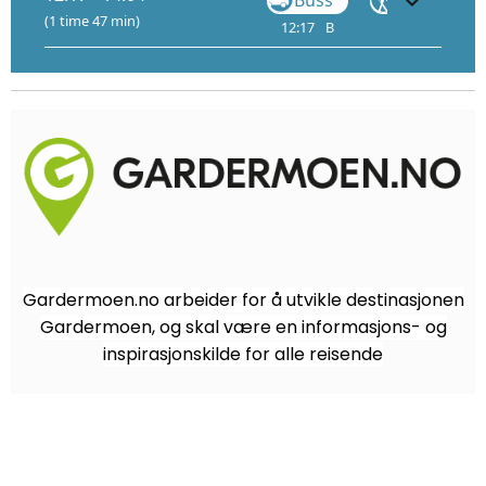
Buss
Gå
(1 time 47 min)
12:17
B
13:35
13
Gardermoen.no arbeider for å utvikle destinasjonen
Gardermoen, og skal være en informasjons- og
inspirasjonskilde for alle reisende