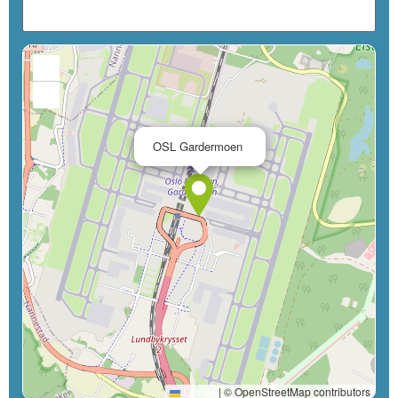
+
−
×
OSL Gardermoen
Leaflet
|
© OpenStreetMap contributors