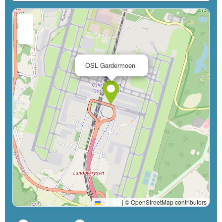
+
−
×
OSL Gardermoen
Leaflet
|
© OpenStreetMap contributors