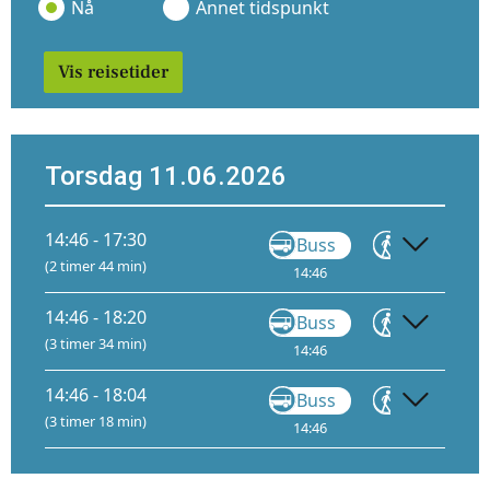
Nå
Annet tidspunkt
Vis reisetider
Torsdag 11.06.2026
14:46 - 17:30
Buss
Gå
(2 timer 44 min)
14:46
15:23
15
14:46 - 18:20
Buss
Gå
(3 timer 34 min)
14:46
15:23
15
14:46 - 18:04
Buss
Gå
(3 timer 18 min)
14:46
15:23
15