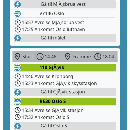
Gå til MjÃ¸sbrua vest
VY146 Oslo
15:57 Avreise MjÃ¸sbrua vest
17:25 Ankomst Oslo lufthavn
Gå til målet
Start
14:46
Framme
18:04
110 GjÃ¸vik
14:46 Avreise Kronborg
15:23 Ankomst GjÃ¸vik skysstasjon
Gå til GjÃ¸vik stasjon
RE30 Oslo S
15:34 Avreise GjÃ¸vik stasjon
17:32 Ankomst Oslo S
Gå til Oslo S