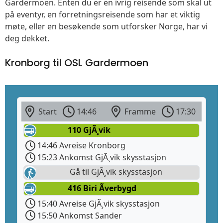
Gardermoen. Enten du er en ivrig reisende som skal ut
på eventyr, en forretningsreisende som har et viktig
møte, eller en besøkende som utforsker Norge, har vi
deg dekket.
Kronborg til OSL Gardermoen
Start
14:46
Framme
17:30
110 GjÃ¸vik
14:46 Avreise Kronborg
15:23 Ankomst GjÃ¸vik skysstasjon
Gå til GjÃ¸vik skysstasjon
416 Biri Ãverbygd
15:40 Avreise GjÃ¸vik skysstasjon
15:50 Ankomst Sander