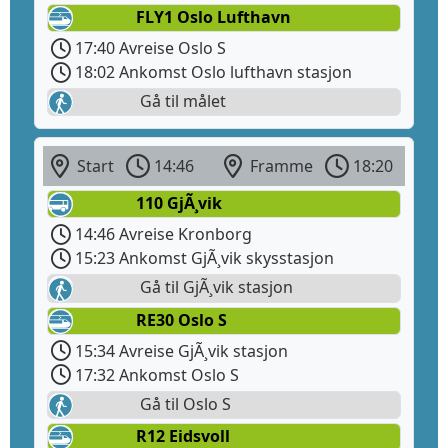
FLY1 Oslo Lufthavn
17:40 Avreise Oslo S
18:02 Ankomst Oslo lufthavn stasjon
Gå til målet
Start
14:46
Framme
18:20
110 GjÃ¸vik
14:46 Avreise Kronborg
15:23 Ankomst GjÃ¸vik skysstasjon
Gå til GjÃ¸vik stasjon
RE30 Oslo S
15:34 Avreise GjÃ¸vik stasjon
17:32 Ankomst Oslo S
Gå til Oslo S
R12 Eidsvoll