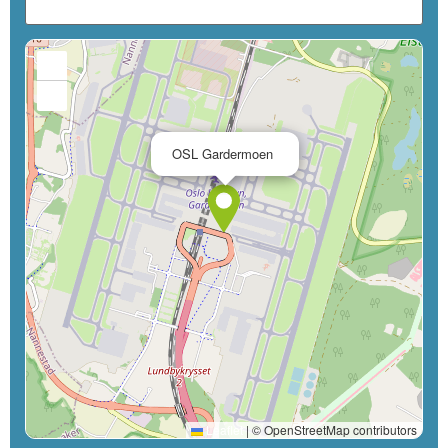
+
−
×
OSL Gardermoen
Leaflet
|
© OpenStreetMap contributors