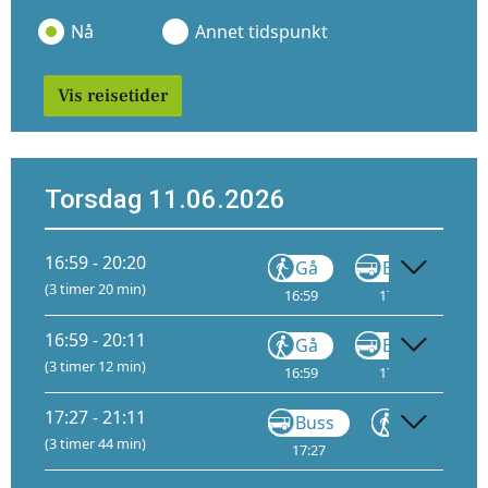
Nå
Annet tidspunkt
Vis reisetider
Torsdag 11.06.2026
16:59 - 20:20
Gå
Buss
(3 timer 20 min)
16:59
17:11
17
16:59 - 20:11
Gå
Buss
(3 timer 12 min)
16:59
17:11
17
17:27 - 21:11
Buss
Gå
(3 timer 44 min)
17:27
18:08
18