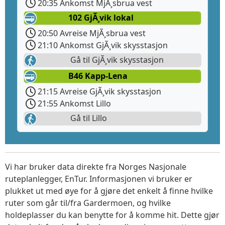
20:35 Ankomst MjÃ¸sbrua vest
102 GjÃ¸vik lokal
20:50 Avreise MjÃ¸sbrua vest
21:10 Ankomst GjÃ¸vik skysstasjon
Gå til GjÃ¸vik skysstasjon
B46 Kapp-Lena
21:15 Avreise GjÃ¸vik skysstasjon
21:55 Ankomst Lillo
Gå til Lillo
Vi har bruker data direkte fra Norges Nasjonale
ruteplanlegger, EnTur. Informasjonen vi bruker er
plukket ut med øye for å gjøre det enkelt å finne hvilke
ruter som går til/fra Gardermoen, og hvilke
holdeplasser du kan benytte for å komme hit. Dette gjør