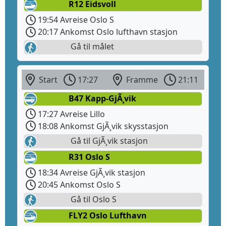
R12 Eidsvoll
19:54 Avreise Oslo S
20:17 Ankomst Oslo lufthavn stasjon
Gå til målet
Start
17:27
Framme
21:11
B47 Kapp-GjÃ¸vik
17:27 Avreise Lillo
18:08 Ankomst GjÃ¸vik skysstasjon
Gå til GjÃ¸vik stasjon
R31 Oslo S
18:34 Avreise GjÃ¸vik stasjon
20:45 Ankomst Oslo S
Gå til Oslo S
FLY2 Oslo Lufthavn