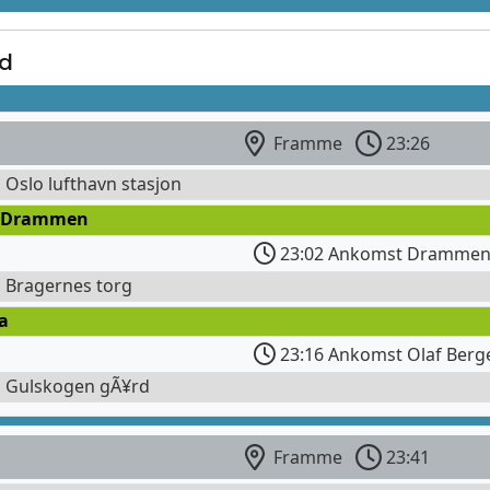
rd
Framme
23:26
l Oslo lufthavn stasjon
 Drammen
23:02 Ankomst Drammen 
l Bragernes torg
a
23:16 Ankomst Olaf Berge
l Gulskogen gÃ¥rd
Framme
23:41