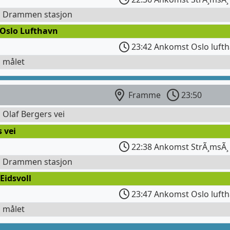
l Drammen stasjon
 Oslo Lufthavn
23:42 Ankomst Oslo lufth
l målet
Framme
23:50
l Olaf Bergers vei
s vei
22:38 Ankomst StrÃ¸msÃ¸
l Drammen stasjon
Eidsvoll
23:47 Ankomst Oslo lufth
l målet