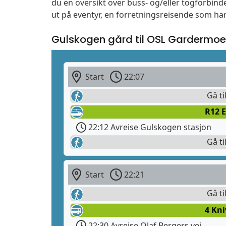
du en oversikt over buss- og/eller togforbin
ut på eventyr, en forretningsreisende som har
Gulskogen gård til OSL Gardermo
Start
22:07
Gå ti
R12 E
22:12 Avreise Gulskogen stasjon
Gå ti
Start
22:21
Gå ti
4 Kn
22:30 Avreise Olaf Bergers vei