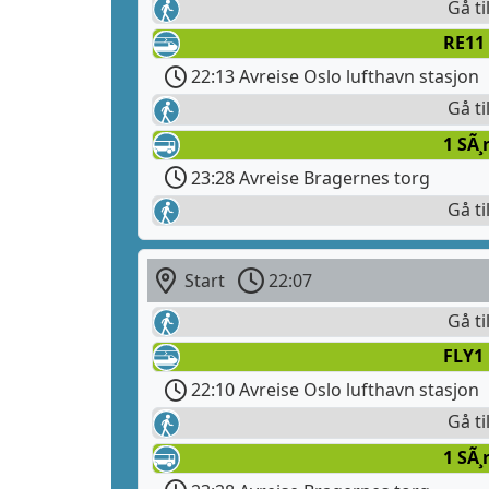
Gå ti
RE11
22:13 Avreise Oslo lufthavn stasjon
Gå ti
1 SÃ¸
23:28 Avreise Bragernes torg
Gå ti
Start
22:07
Gå ti
FLY1
22:10 Avreise Oslo lufthavn stasjon
Gå ti
1 SÃ¸