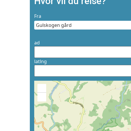
Hvor vil du reise?
Fra
ad
latlng
+
−