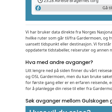
23:28 Avreise Bragernes torg
Gå ti
Vi har bruker data direkte fra Norges Nasjona
hvilke ruter som går til/fra Gardermoen, og h
uansett tidspunkt eller destinasjon. Vi forstår a
oppdaterte tidstabeller, reiseruter og annen n
Hva med andre avganger?
Litt lengre ned på siden finner du vårt reise
og OSL Gardermoen, men du kan bruke søkefe
for første gang eller er en erfaren reisende,
for å planlegge din reise til eller fra Garder
Søk avganger mellom Gulskogen g