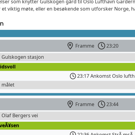
delser som knytter Gulskogen gård til Oslo Lufthavn Garder
 et viktig møte, eller en besøkende som utforsker Norge, ha
en
Framme
23:20
l Gulskogen stasjon
idsvoll
23:17 Ankomst Oslo lufth
l målet
Framme
23:44
l Olaf Bergers vei
iveÃ¥sen
22:36 Ankomst StrÃ¸msÃ¸