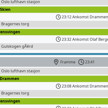
l Oslo lufthavn stasjon
 Skien
23:12 Ankomst Drammen 
l Bragernes torg
rensvingen
23:32 Ankomst Olaf Berge
l Gulskogen gÃ¥rd
Framme
23:41
l Oslo lufthavn stasjon
 Drammen
23:08 Ankomst Drammen 
l Bragernes torg
rensvingen