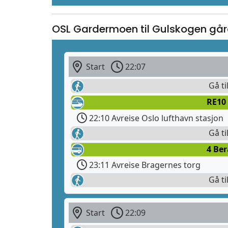
OSL Gardermoen til Gulskogen gå
Start
22:07
Gå ti
RE10
22:10 Avreise Oslo lufthavn stasjon
Gå ti
4 Ber
23:11 Avreise Bragernes torg
Gå ti
Start
22:09