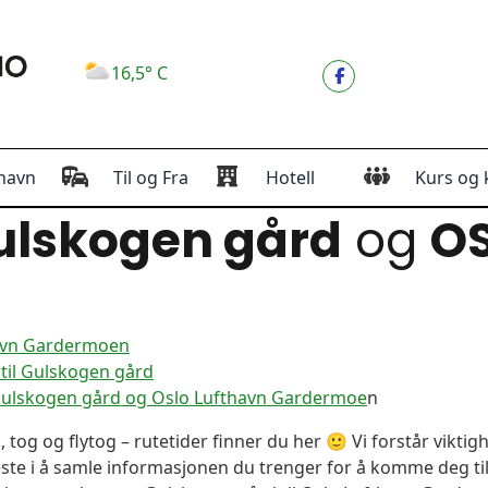
16,5° C
havn
Til og Fra
Hotell
Kurs og 
lskogen gård
og
O
havn Gardermoen
til Gulskogen gård
Gulskogen gård og Oslo Lufthavn Gardermoe
n
, tog og flytog – rutetider finner du her 🙂 Vi forstår vikt
este i å samle informasjonen du trenger for å komme deg til