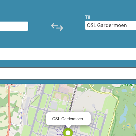
Til
×
OSL Gardermoen