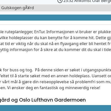
23:32 Ankomst Olaf Berge
l Gulskogen gÃ¥rd
le ruteplanlegger, EnTur. Informasjonen vi bruker er plukket
vilke holdeplasser du kan benytte for å komme hit. Dette gjø
t tid er viktig når du skal nå en flyavgang eller bli hentet fr
yttig informasjon for å sikre at du kommer dit du skal i tide
søk for buss og tog. På denne siden er søket i utgangspunk
ltet til å starte søket med en annen holdeplass. Uanset
 er vårt mål å gjøre din reiseopplevelse så problemfri som m
moen. Vi ønsker deg en fantastisk og minneverdig reise!
ård og Oslo Lufthavn Gardermoen