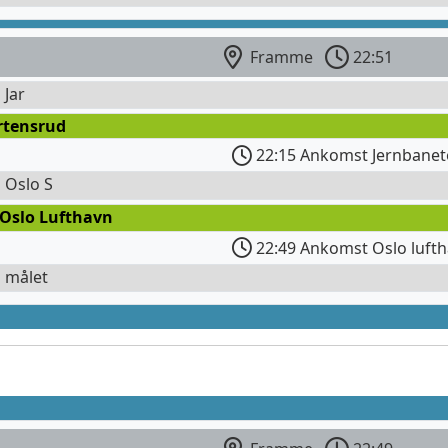
Framme
22:51
 Jar
rtensrud
22:15 Ankomst Jernbanet
l Oslo S
 Oslo Lufthavn
22:49 Ankomst Oslo lufth
l målet