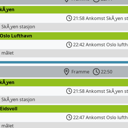
SkÃ¸yen
21:58 Ankomst SkÃ¸yen s
l SkÃ¸yen stasjon
 Oslo Lufthavn
22:42 Ankomst Oslo lufth
l målet
Framme
22:50
SkÃ¸yen
21:58 Ankomst SkÃ¸yen s
l SkÃ¸yen stasjon
Eidsvoll
22:47 Ankomst Oslo lufth
l målet