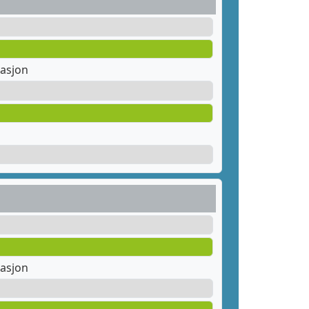
tasjon
tasjon