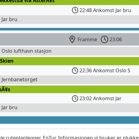
ekkestua via ÃsterÃ¥s
22:48 Ankomst Jar bru
 Jar bru
Framme
23:06
l Oslo lufthavn stasjon
 Skien
22:36 Ankomst Oslo S
l Jernbanetorget
sÃ¥s
23:02 Ankomst Jar
 Jar bru
le ruteplanlegger, EnTur. Informasjonen vi bruker er plukket