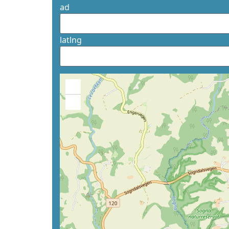
ad
latlng
+
−