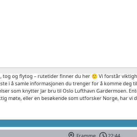
, tog og flytog – rutetider finner du her 🙂 Vi forstår vikt
este i å samle informasjonen du trenger for å komme deg til
elser som knytter Jar bru til Oslo Lufthavn Gardermoen. Ent
ktig møte, eller en besøkende som utforsker Norge, har vi 
Framme
22:44