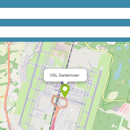
×
OSL Gardermoen