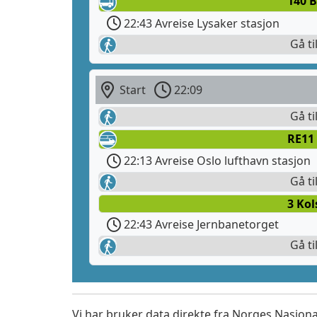
140 B
22:43 Avreise Lysaker stasjon
Gå til
Start
22:09
Gå ti
RE11
22:13 Avreise Oslo lufthavn stasjon
Gå ti
3 Kol
22:43 Avreise Jernbanetorget
Gå til
Vi har bruker data direkte fra Norges Nasjona