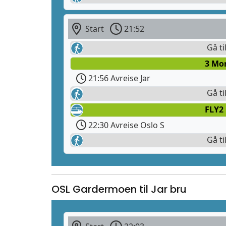
Start
21:52
Gå til
3 Mo
21:56 Avreise Jar
Gå ti
FLY2
22:30 Avreise Oslo S
Gå ti
OSL Gardermoen til Jar bru