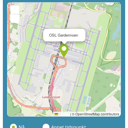
+
−
×
OSL Gardermoen
Leaflet
|
© OpenStreetMap contributors
Nå
Annet tidspunkt