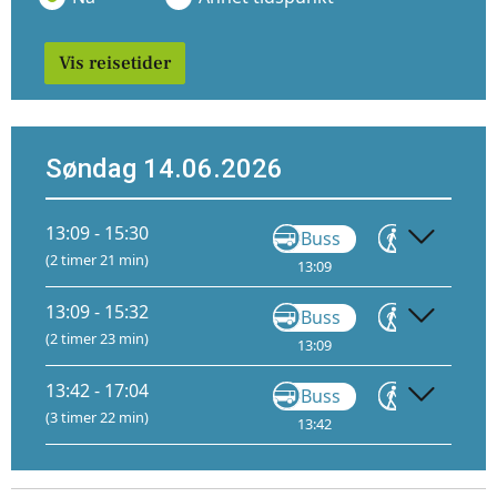
Vis reisetider
Søndag 14.06.2026
13:09 - 15:30
Buss
Gå
(2 timer 21 min)
13:09
13:32
14:
13:09 - 15:32
Buss
Gå
(2 timer 23 min)
13:09
14:07
13:42 - 17:04
Buss
Gå
(3 timer 22 min)
13:42
15:18
15