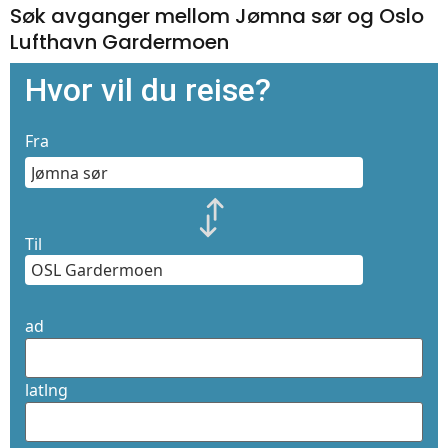
Søk avganger mellom Jømna sør og Oslo
Lufthavn Gardermoen
Hvor vil du reise?
Fra
Til
ad
latlng