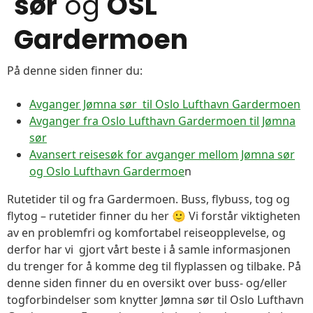
sør
og
OSL
Gardermoen
På denne siden finner du:
Avganger Jømna sør til Oslo Lufthavn Gardermoen
Avganger fra Oslo Lufthavn Gardermoen til Jømna
sør
Avansert reisesøk for avganger mellom Jømna sør
og Oslo Lufthavn Gardermoe
n
Rutetider til og fra Gardermoen. Buss, flybuss, tog og
flytog – rutetider finner du her 🙂 Vi forstår viktigheten
av en problemfri og komfortabel reiseopplevelse, og
derfor har vi gjort vårt beste i å samle informasjonen
du trenger for å komme deg til flyplassen og tilbake. På
denne siden finner du en oversikt over buss- og/eller
togforbindelser som knytter Jømna sør til Oslo Lufthavn