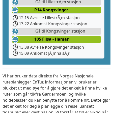
Gå til LillestrÃ¸m stasjon
R14 Kongsvinger
12:15 Avreise LillestrÃ¸m stasjon
13:22 Ankomst Kongsvinger stasjon
Gå til Kongsvinger stasjon
105 Flisa - Hamar
13:38 Avreise Kongsvinger stasjon
15:09 Ankomst JÃ¸mna sÃ¸r
Vi har bruker data direkte fra Norges Nasjonale
ruteplanlegger, EnTur. Informasjonen vi bruker er
plukket ut med øye for å gjøre det enkelt å finne hvilke
ruter som går til/fra Gardermoen, og hvilke
holdeplasser du kan benytte for å komme hit. Dette gjør
det enkelt for deg å planlegge din reise, uansett
tidspunkt eller destinasjon. Vi forstår at tid er viktig når