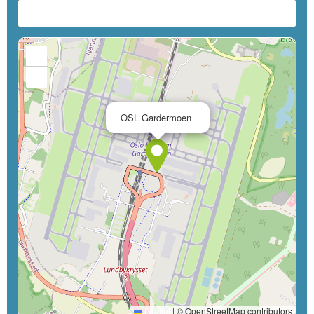
+
−
×
OSL Gardermoen
Leaflet
|
© OpenStreetMap contributors