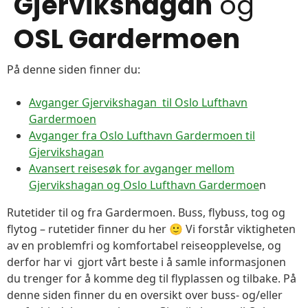
Gjervikshagan
og
OSL Gardermoen
På denne siden finner du:
Avganger Gjervikshagan til Oslo Lufthavn
Gardermoen
Avganger fra Oslo Lufthavn Gardermoen til
Gjervikshagan
Avansert reisesøk for avganger mellom
Gjervikshagan og Oslo Lufthavn Gardermoe
n
Rutetider til og fra Gardermoen. Buss, flybuss, tog og
flytog – rutetider finner du her 🙂 Vi forstår viktigheten
av en problemfri og komfortabel reiseopplevelse, og
derfor har vi gjort vårt beste i å samle informasjonen
du trenger for å komme deg til flyplassen og tilbake. På
denne siden finner du en oversikt over buss- og/eller