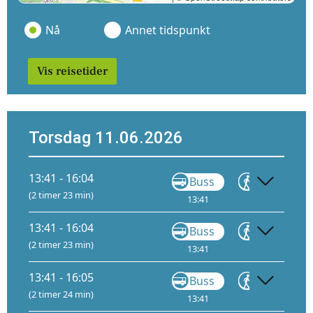
Nå
Annet tidspunkt
Vis reisetider
Torsdag 11.06.2026
13:41 - 16:04
Buss
Gå
(2 timer 23 min)
13:41
14:14
14
13:41 - 16:04
Buss
Gå
(2 timer 23 min)
13:41
15:04
13:41 - 16:05
Buss
Gå
(2 timer 24 min)
13:41
15:04