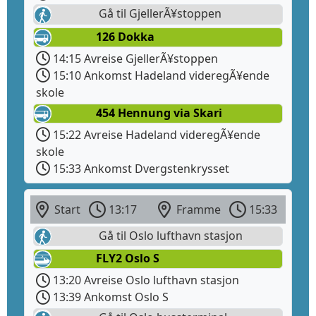
Gå til GjellerÃ¥stoppen
126 Dokka
14:15 Avreise GjellerÃ¥stoppen
15:10 Ankomst Hadeland videregÃ¥ende
skole
454 Hennung via Skari
15:22 Avreise Hadeland videregÃ¥ende
skole
15:33 Ankomst Dvergstenkrysset
Start
13:17
Framme
15:33
Gå til Oslo lufthavn stasjon
FLY2 Oslo S
13:20 Avreise Oslo lufthavn stasjon
13:39 Ankomst Oslo S