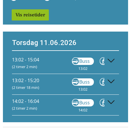
Vis reisetider
Torsdag 11.06.2026
13:02 - 15:04
Buss
Gå
(2 timer 2 min)
13:02
13:35
13
13:02 - 15:20
Buss
Gå
(2 timer 18 min)
13:02
13:35
13
14:02 - 16:04
Buss
Gå
(2 timer 2 min)
14:02
14:14
14