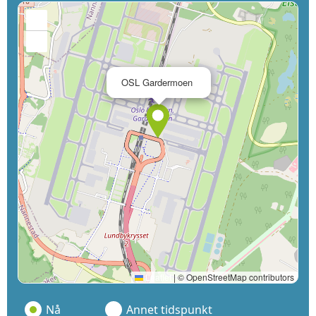
+
−
×
OSL Gardermoen
Leaflet
|
© OpenStreetMap contributors
Nå
Annet tidspunkt