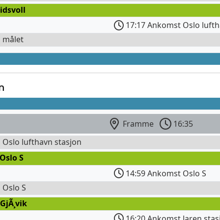
idsvoll
17:17 Ankomst Oslo lufth
l målet
n
Framme
16:35
l Oslo lufthavn stasjon
Oslo S
14:59 Ankomst Oslo S
l Oslo S
GjÃ¸vik
16:20 Ankomst Jaren stas