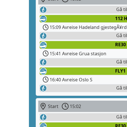
Gå ti
112 
15:09 Avreise Hadeland gjestegÃ¥rd
Gå ti
RE30 
15:41 Avreise Grua stasjon
Gå ti
FLY1
16:40 Avreise Oslo S
Gå ti
Start
15:02
Gå ti
RE30 