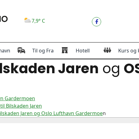
7,9° C
havn
Til og Fra
Hotell
Kurs og 
lskaden Jaren
og
O
havn Gardermoen
il Bilskaden Jaren
Bilskaden Jaren og Oslo Lufthavn Gardermoe
n