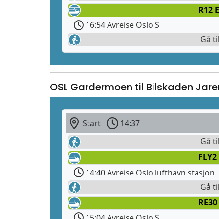
R12 E
16:54 Avreise Oslo S
Gå ti
OSL Gardermoen til Bilskaden Jare
Start
14:37
Gå ti
FLY2 
14:40 Avreise Oslo lufthavn stasjon
Gå ti
RE30 
15:04 Avreise Oslo S