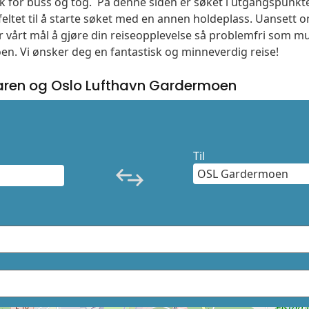
søk for buss og tog. På denne siden er søket i utgangspunkte
ltet til å starte søket med en annen holdeplass. Uanset
 er vårt mål å gjøre din reiseopplevelse så problemfri som m
moen. Vi ønsker deg en fantastisk og minneverdig reise!
aren og Oslo Lufthavn Gardermoen
Til