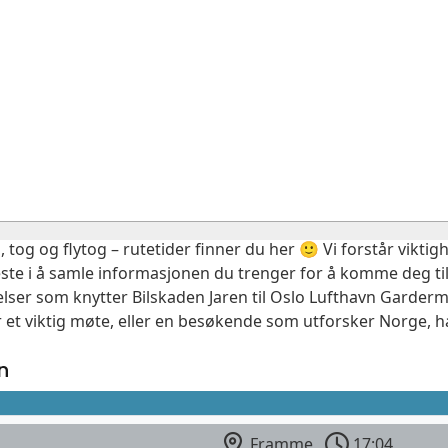
, tog og flytog – rutetider finner du her 🙂 Vi forstår vikt
este i å samle informasjonen du trenger for å komme deg til
elser som knytter Bilskaden Jaren til Oslo Lufthavn Garderm
 et viktig møte, eller en besøkende som utforsker Norge, ha
n
Framme
17:04