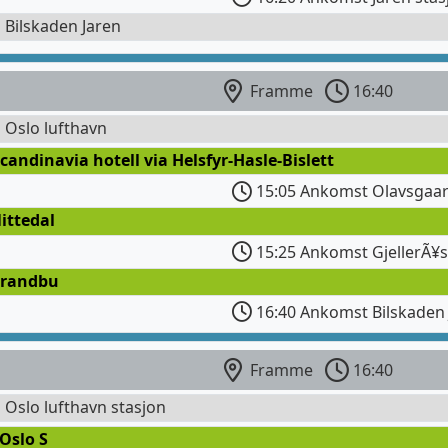
l Bilskaden Jaren
Framme
16:40
l Oslo lufthavn
candinavia hotell via Helsfyr-Hasle-Bislett
15:05 Ankomst Olavsgaa
ittedal
15:25 Ankomst GjellerÃ¥
Brandbu
16:40 Ankomst Bilskaden 
Framme
16:40
l Oslo lufthavn stasjon
Oslo S