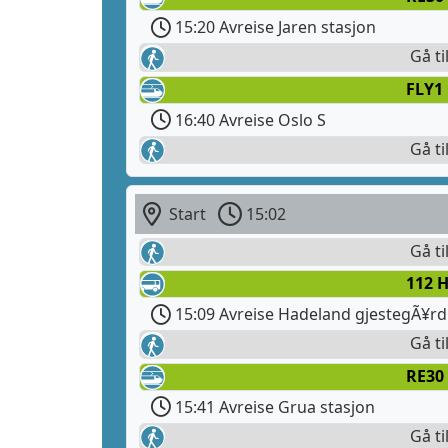
15:20 Avreise Jaren stasjon
Gå ti
FLY1
16:40 Avreise Oslo S
Gå ti
Start
15:02
Gå ti
112 
15:09 Avreise Hadeland gjestegÃ¥rd
Gå ti
RE30 
15:41 Avreise Grua stasjon
Gå ti