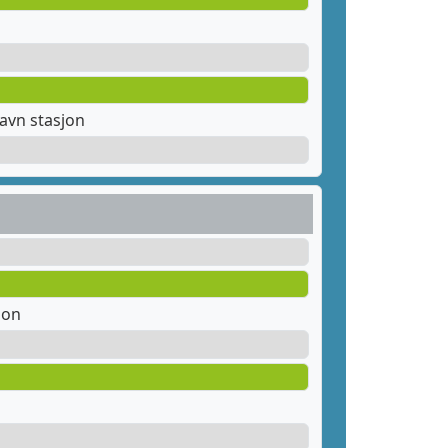
avn stasjon
jon