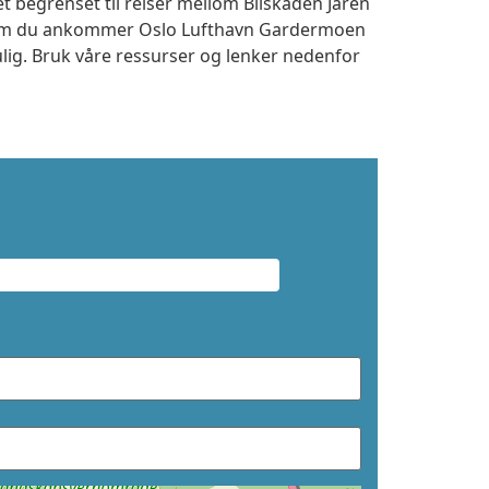
t begrenset til reiser mellom Bilskaden Jaren
t om du ankommer Oslo Lufthavn Gardermoen
ulig. Bruk våre ressurser og lenker nedenfor