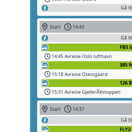
Gå ti
Start
14:43
Gå ti
FB5 S
14:45 Avreise Oslo lufthavn
385 N
15:18 Avreise Olavsgaard
126 
15:31 Avreise GjellerÃ¥stoppen
Start
14:37
Gå ti
FLY2 