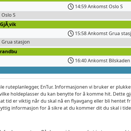
14:59 Ankomst Oslo S
l Oslo S
GjÃ¸vik
15:58 Ankomst Grua stas
l Grua stasjon
Brandbu
16:40 Ankomst Bilskaden 
le ruteplanlegger, EnTur. Informasjonen vi bruker er plukket
vilke holdeplasser du kan benytte for å komme hit. Dette gjø
t tid er viktig når du skal nå en flyavgang eller bli hentet fr
yttig informasjon for å sikre at du kommer dit du skal i tide