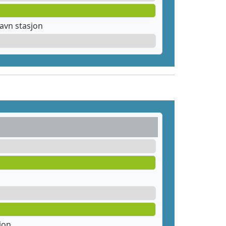
avn stasjon
jon