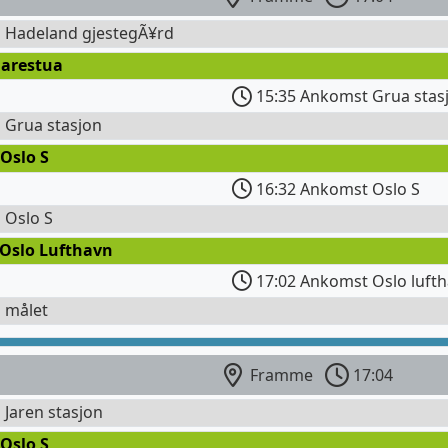
l Hadeland gjestegÃ¥rd
Harestua
15:35 Ankomst Grua stas
l Grua stasjon
Oslo S
16:32 Ankomst Oslo S
l Oslo S
 Oslo Lufthavn
17:02 Ankomst Oslo lufth
l målet
Framme
17:04
l Jaren stasjon
Oslo S