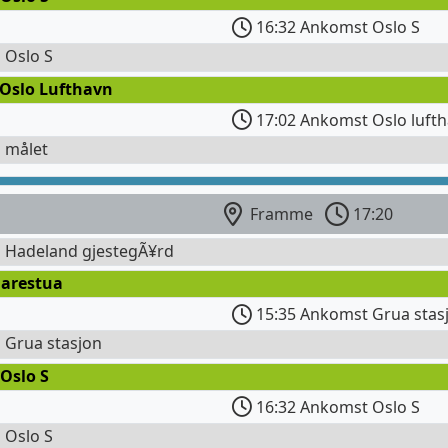
16:32 Ankomst Oslo S
l Oslo S
 Oslo Lufthavn
17:02 Ankomst Oslo lufth
l målet
Framme
17:20
l Hadeland gjestegÃ¥rd
Harestua
15:35 Ankomst Grua stas
l Grua stasjon
Oslo S
16:32 Ankomst Oslo S
l Oslo S