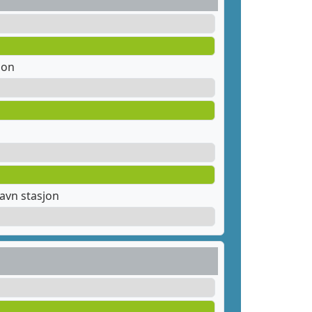
jon
avn stasjon