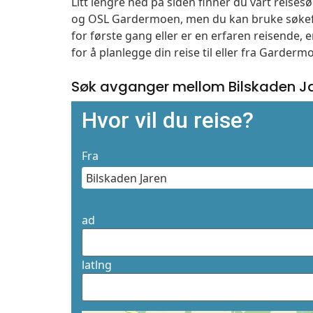
Litt lengre ned på siden finner du vårt reise
og OSL Gardermoen, men du kan bruke søkefe
for første gang eller er en erfaren reisende,
for å planlegge din reise til eller fra Garder
Søk avganger mellom Bilskaden J
Hvor vil du reise?
Fra
ad
latlng