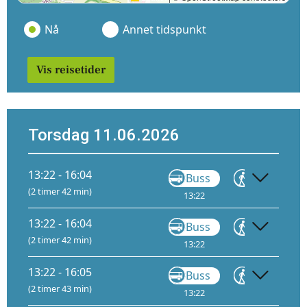
Nå
Annet tidspunkt
Vis reisetider
Torsdag 11.06.2026
13:22 - 16:04
Buss
Gå
(2 timer 42 min)
13:22
14:14
14
13:22 - 16:04
Buss
Gå
(2 timer 42 min)
13:22
15:04
13:22 - 16:05
Buss
Gå
(2 timer 43 min)
13:22
15:04