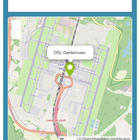
+
−
×
OSL Gardermoen
Leaflet
|
© OpenStreetMap contributors