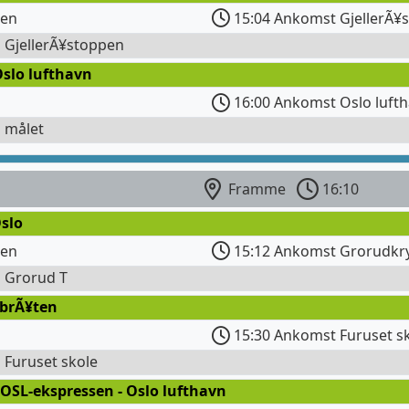
gen
15:04 Ankomst GjellerÃ¥
l GjellerÃ¥stoppen
Oslo lufthavn
16:00 Ankomst Oslo luft
l målet
Framme
16:10
slo
gen
15:12 Ankomst Grorudkr
l Grorud T
sbrÃ¥ten
15:30 Ankomst Furuset s
l Furuset skole
OSL-ekspressen - Oslo lufthavn