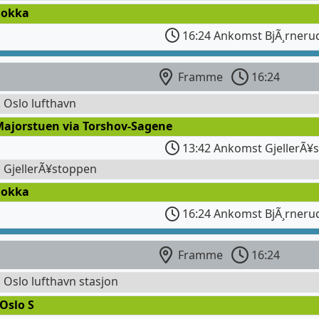
Dokka
16:24 Ankomst BjÃ¸rneru
Framme
16:24
l Oslo lufthavn
Majorstuen via Torshov-Sagene
13:42 Ankomst GjellerÃ¥
l GjellerÃ¥stoppen
Dokka
16:24 Ankomst BjÃ¸rneru
Framme
16:24
l Oslo lufthavn stasjon
Oslo S