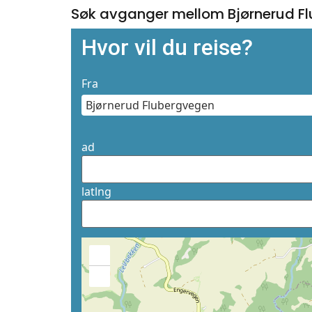
Søk avganger mellom Bjørnerud F
Hvor vil du reise?
Fra
ad
latlng
+
−