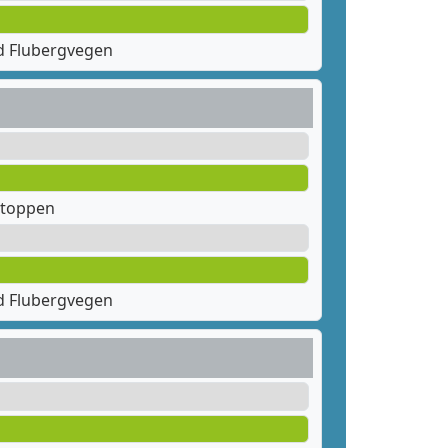
d Flubergvegen
stoppen
d Flubergvegen