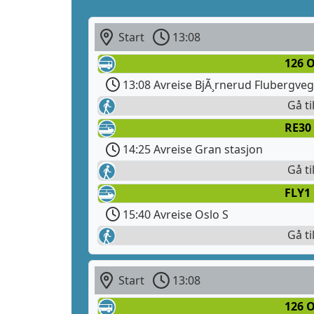
Start
13:08
126 O
13:08 Avreise BjÃ¸rnerud Flubergve
Gå ti
RE30 
14:25 Avreise Gran stasjon
Gå ti
FLY1
15:40 Avreise Oslo S
Gå ti
Start
13:08
126 O