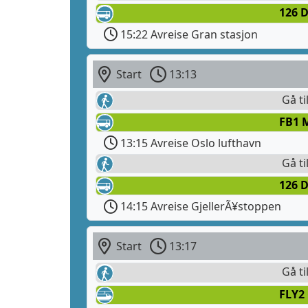
126 
15:22 Avreise Gran stasjon
Start
13:13
Gå ti
FB1 
13:15 Avreise Oslo lufthavn
Gå ti
126 
14:15 Avreise GjellerÃ¥stoppen
Start
13:17
Gå ti
FLY2 