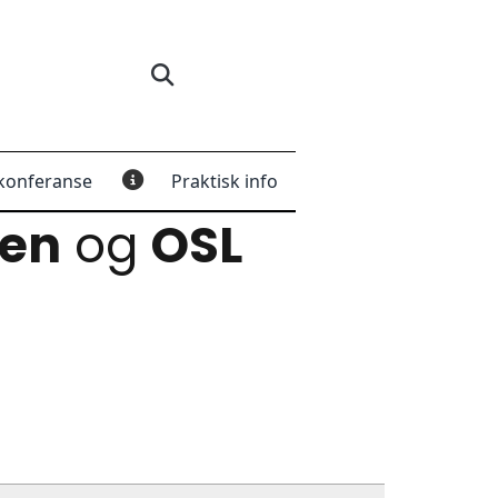
konferanse
Praktisk info
gen
og
OSL