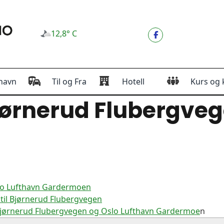
12,8° C
havn
Til og Fra
Hotell
Kurs og 
ørnerud Flubergve
slo Lufthavn Gardermoen
til Bjørnerud Flubergvegen
Bjørnerud Flubergvegen og Oslo Lufthavn Gardermoe
n