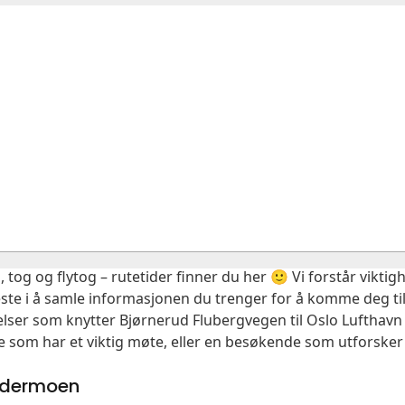
, tog og flytog – rutetider finner du her 🙂 Vi forstår vikt
este i å samle informasjonen du trenger for å komme deg til
delser som knytter Bjørnerud Flubergvegen til Oslo Lufthav
e som har et viktig møte, eller en besøkende som utforsker
ardermoen