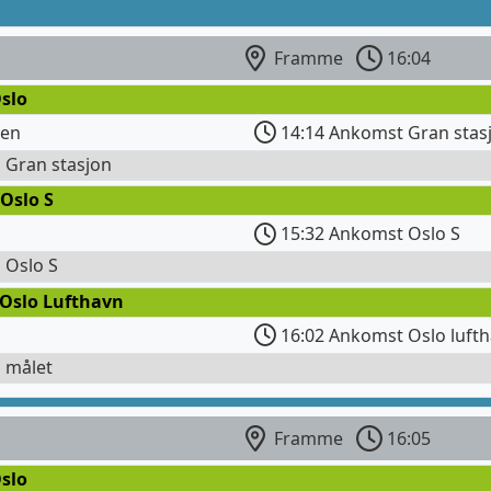
Framme
16:04
slo
gen
14:14 Ankomst Gran stas
l Gran stasjon
Oslo S
15:32 Ankomst Oslo S
l Oslo S
 Oslo Lufthavn
16:02 Ankomst Oslo lufth
l målet
Framme
16:05
slo