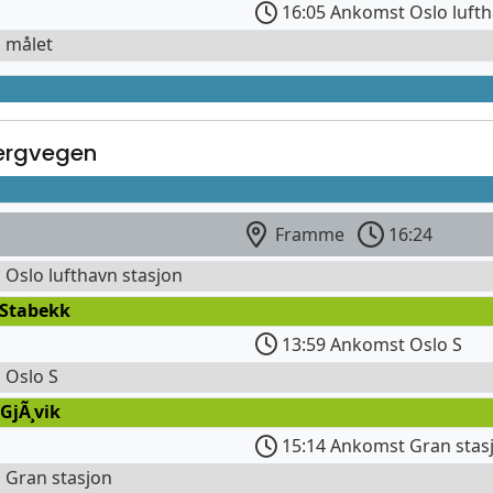
16:05 Ankomst Oslo luft
l målet
bergvegen
Framme
16:24
l Oslo lufthavn stasjon
 Stabekk
13:59 Ankomst Oslo S
l Oslo S
GjÃ¸vik
15:14 Ankomst Gran stas
l Gran stasjon