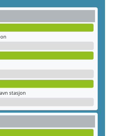
jon
avn stasjon