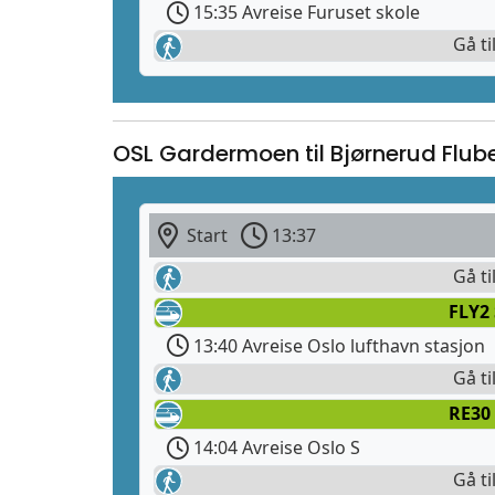
15:35 Avreise Furuset skole
Gå ti
OSL Gardermoen til Bjørnerud Flu
Start
13:37
Gå ti
FLY2
13:40 Avreise Oslo lufthavn stasjon
Gå ti
RE30 
14:04 Avreise Oslo S
Gå ti