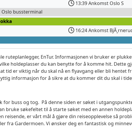
13:39 Ankomst Oslo S
l Oslo bussterminal
Dokka
16:24 Ankomst BjÃ¸rneru
le ruteplanlegger, EnTur. Informasjonen vi bruker er plukket
vilke holdeplasser du kan benytte for å komme hit. Dette gjø
t tid er viktig når du skal nå en flyavgang eller bli hentet fr
yttig informasjon for å sikre at du kommer dit du skal i tide
søk for buss og tog. På denne siden er søket i utgangspunkt
 bruke søkefeltet til å starte søket med en annen holde
n reisende, er vårt mål å gjøre din reiseopplevelse så prob
eller fra Gardermoen. Vi ønsker deg en fantastisk og minnev