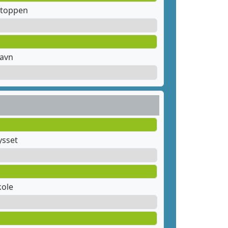
stoppen
havn
ysset
kole