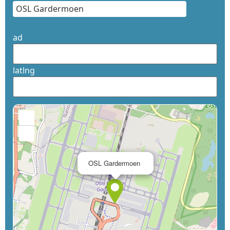
ad
latlng
+
−
×
OSL Gardermoen