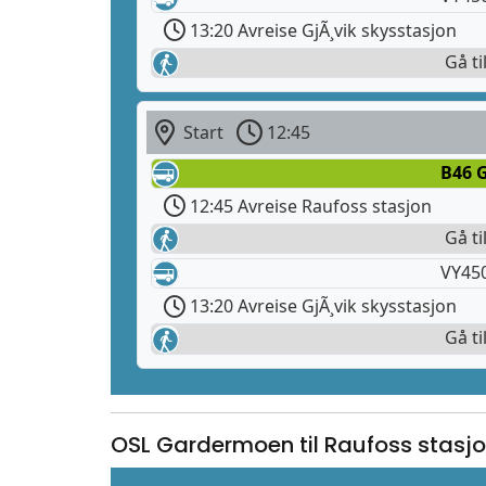
13:20 Avreise GjÃ¸vik skysstasjon
Gå ti
Start
12:45
B46 G
12:45 Avreise Raufoss stasjon
Gå ti
VY450
13:20 Avreise GjÃ¸vik skysstasjon
Gå ti
OSL Gardermoen til Raufoss stasj