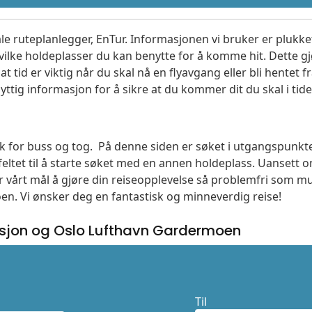
le ruteplanlegger, EnTur. Informasjonen vi bruker er plukket
vilke holdeplasser du kan benytte for å komme hit. Dette gjø
t tid er viktig når du skal nå en flyavgang eller bli hentet fr
yttig informasjon for å sikre at du kommer dit du skal i tide
søk for buss og tog. På denne siden er søket i utgangspunkt
ltet til å starte søket med en annen holdeplass. Uanset
 er vårt mål å gjøre din reiseopplevelse så problemfri som m
moen. Vi ønsker deg en fantastisk og minneverdig reise!
sjon og Oslo Lufthavn Gardermoen
Til