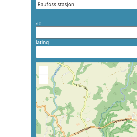
ad
latlng
+
−