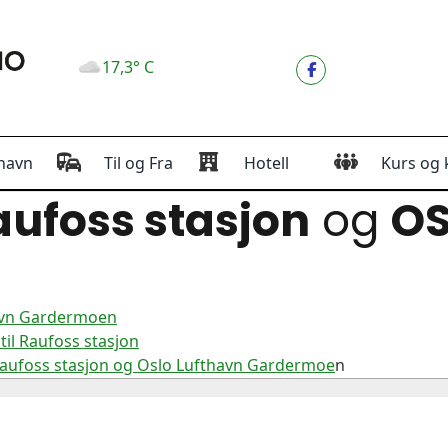
17,3° C
havn
Til og Fra
Hotell
Kurs og 
ufoss stasjon
og
OS
havn Gardermoen
il Raufoss stasjon
Raufoss stasjon og Oslo Lufthavn Gardermoe
n