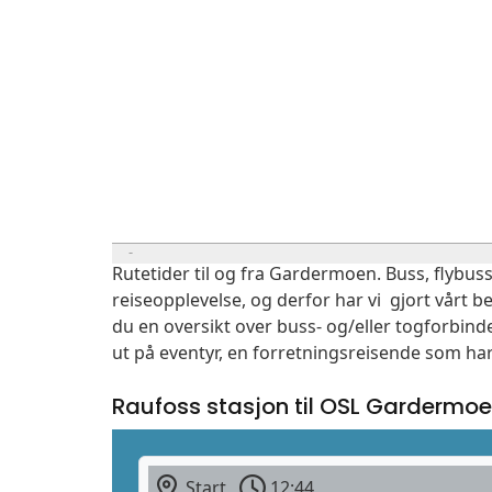
Rutetider til og fra Gardermoen. Buss, flybuss
reiseopplevelse, og derfor har vi gjort vårt b
du en oversikt over buss- og/eller togforbind
ut på eventyr, en forretningsreisende som har
Raufoss stasjon til OSL Gardermo
Start
12:44