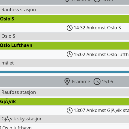
l Raufoss stasjon
Oslo S
14:32 Ankomst Oslo S
l Oslo S
 Oslo Lufthavn
15:02 Ankomst Oslo lufth
l målet
Framme
15:05
l Raufoss stasjon
GjÃ¸vik
13:07 Ankomst GjÃ¸vik st
l GjÃ¸vik skysstasjon
 Oslo lufthavn