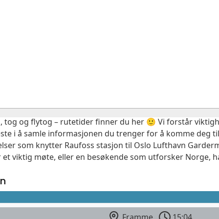
, tog og flytog – rutetider finner du her 🙂 Vi forstår vikt
este i å samle informasjonen du trenger for å komme deg til
elser som knytter Raufoss stasjon til Oslo Lufthavn Garder
 et viktig møte, eller en besøkende som utforsker Norge, ha
en
Framme
15:04