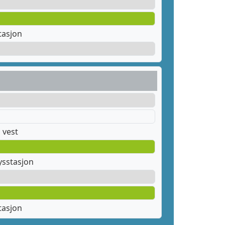
tasjon
 vest
ysstasjon
tasjon