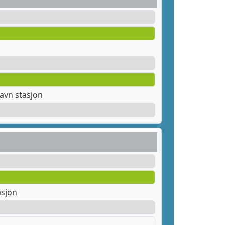
avn stasjon
asjon