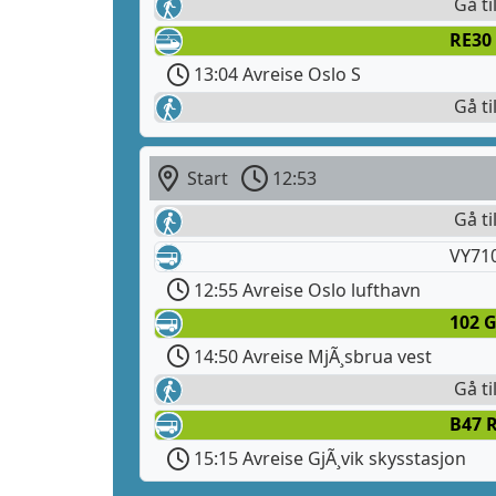
Gå ti
RE30 
13:04 Avreise Oslo S
Gå ti
Start
12:53
Gå ti
VY71
12:55 Avreise Oslo lufthavn
102 G
14:50 Avreise MjÃ¸sbrua vest
Gå ti
B47 
15:15 Avreise GjÃ¸vik skysstasjon