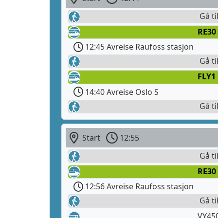
Gå ti
RE30 
12:45 Avreise Raufoss stasjon
Gå ti
FLY1
14:40 Avreise Oslo S
Gå ti
Start
12:55
Gå ti
RE30 
12:56 Avreise Raufoss stasjon
Gå ti
VY450