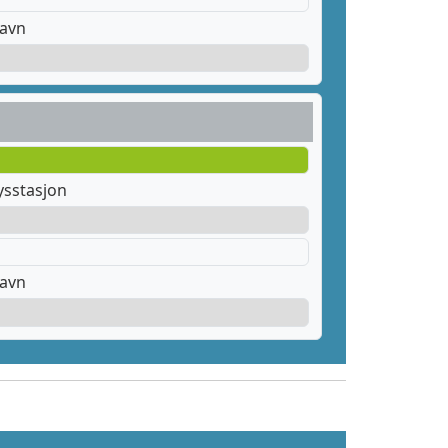
havn
ysstasjon
havn