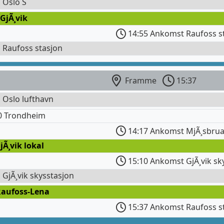
l Oslo S
GjÃ¸vik
14:55 Ankomst Raufoss s
l Raufoss stasjon
Framme
15:37
l Oslo lufthavn
0 Trondheim
14:17 Ankomst MjÃ¸sbrua
jÃ¸vik lokal
15:10 Ankomst GjÃ¸vik sk
l GjÃ¸vik skysstasjon
Raufoss-Lena
15:37 Ankomst Raufoss s