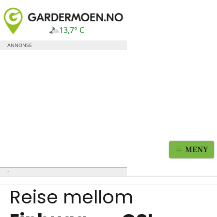
13,7° C
MENY
Reise mellom