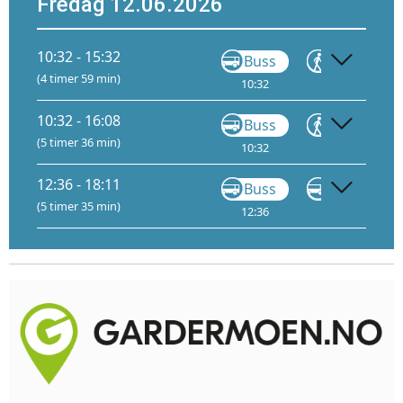
Fredag 12.06.2026
10:32 - 15:32
Buss
Gå
(4 timer 59 min)
10:32
11:20
1
10:32 - 16:08
Buss
Gå
(5 timer 36 min)
10:32
11:20
12:36 - 18:11
Buss
Buss
F6
(5 timer 35 min)
12:36
13:18