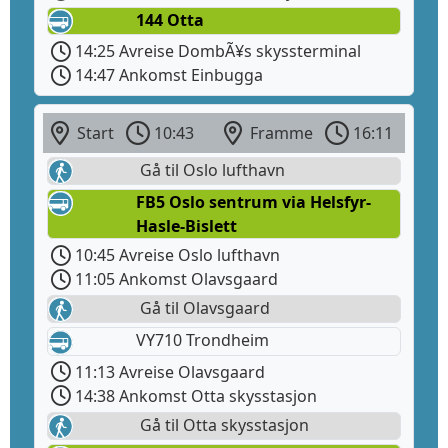
144 Otta
14:25 Avreise DombÃ¥s skyssterminal
14:47 Ankomst Einbugga
Start
10:43
Framme
16:11
Gå til Oslo lufthavn
FB5 Oslo sentrum via Helsfyr-
Hasle-Bislett
10:45 Avreise Oslo lufthavn
11:05 Ankomst Olavsgaard
Gå til Olavsgaard
VY710 Trondheim
11:13 Avreise Olavsgaard
14:38 Ankomst Otta skysstasjon
Gå til Otta skysstasjon