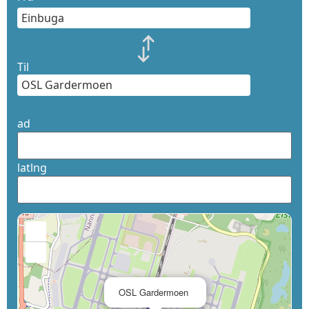
Til
ad
latlng
+
−
×
OSL Gardermoen