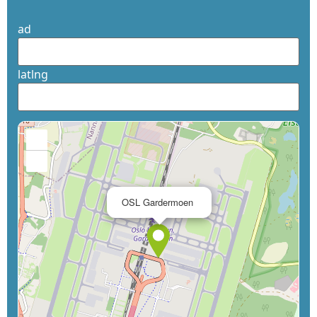
ad
latlng
+
−
×
OSL Gardermoen