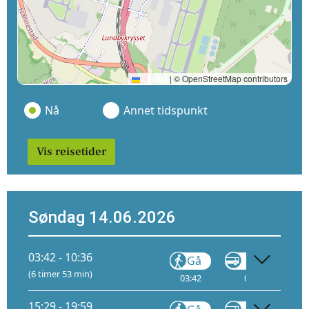
Leaflet
|
© OpenStreetMap contributors
Nå
Annet tidspunkt
Vis reisetider
Søndag 14.06.2026
03:42 - 10:36
Gå
VY710
(6 timer 53 min)
03:42
04:04
15:29 - 19:59