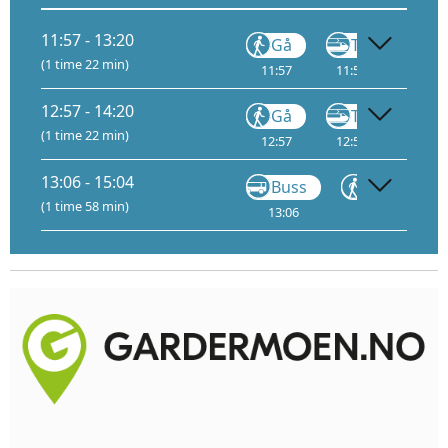
11:57 - 13:20
Gå
Tog
(1 time 22 min)
11:57
11:59
3
13:
12:57 - 14:20
Gå
Tog
(1 time 22 min)
12:57
12:59
3
14:
13:06 - 15:04
Buss
Gå
(1 time 58 min)
13:06
13:09