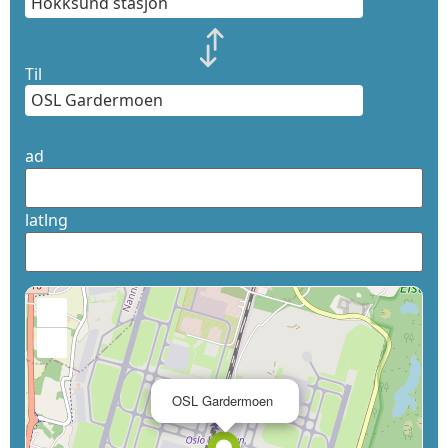
Til
ad
latlng
+
−
×
OSL Gardermoen